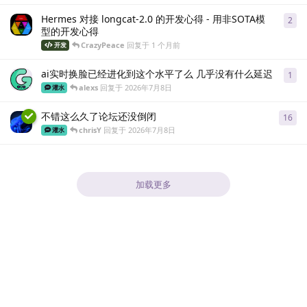
Hermes 对接 longcat-2.0 的开发心得 - 用非SOTA模
2
2
条
型的开发心得
CrazyPeace
回复于
1 个月前
开发
ai实时换脸已经进化到这个水平了么 几乎没有什么延迟
1
1
条
alexs
回复于
2026年7月8日
灌水
不错这么久了论坛还没倒闭
16
16
chrisY
回复于
2026年7月8日
灌水
加载更多