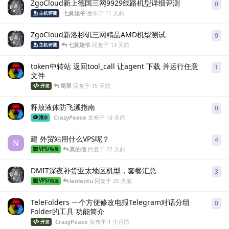
ZgoCloud新上德国三网9929线路机型详细评测
0
0
条
七舅姥爷
发布于
11 天前
主机评测
ZgoCloud新洛杉矶三网精品AMD机型测试
9
9
条
七舅姥爷
回复于
13 天前
主机评测
token中转站 返回tool_call 让agent 下载 并运行任意
1
1
条
文件
簡單
回复于
15 天前
开发
释放液体防飞溅指南
0
0
条
CrazyPeace
发布于
18 天前
灌水
建 外贸站用什么VPS呢？
4
4
条
N
真的信
回复于
22 天前
VPS/独服
DMIT深夜补货亚太地区机型，套餐汇总
3
3
条
lanlantu
回复于
25 天前
VPS/独服
TeleFolders 一个方便修改电报Telegram对话分组
0
0
条
Folder的工具 功能简介
CrazyPeace
发布于
1 个月前
开发