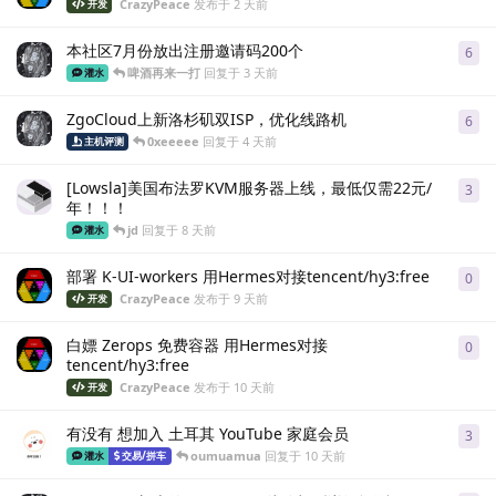
CrazyPeace
发布于
2 天前
开发
本社区7月份放出注册邀请码200个
6
6
条
啤酒再来一打
回复于
3 天前
灌水
ZgoCloud上新洛杉矶双ISP，优化线路机
6
6
条
0xeeeee
回复于
4 天前
主机评测
[Lowsla]美国布法罗KVM服务器上线，最低仅需22元/
3
3
条
年！！！
jd
回复于
8 天前
灌水
部署 K-UI-workers 用Hermes对接tencent/hy3:free
0
0
条
CrazyPeace
发布于
9 天前
开发
白嫖 Zerops 免费容器 用Hermes对接
0
0
条
tencent/hy3:free
CrazyPeace
发布于
10 天前
开发
有没有 想加入 土耳其 YouTube 家庭会员
3
3
条
oumuamua
回复于
10 天前
灌水
交易/拼车