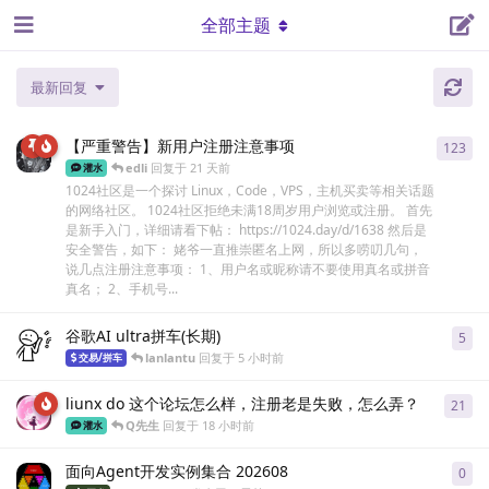
全部主题
最新回复
【严重警告】新用户注册注意事项
123
123
edli
回复于
21 天前
灌水
1024社区是一个探讨 Linux，Code，VPS，主机买卖等相关话题
的网络社区。 1024社区拒绝未满18周岁用户浏览或注册。 首先
是新手入门，详细请看下帖： https://1024.day/d/1638 然后是
安全警告，如下： 姥爷一直推崇匿名上网，所以多唠叨几句，
说几点注册注意事项： 1、用户名或昵称请不要使用真名或拼音
真名； 2、手机号...
谷歌AI ultra拼车(长期)
5
5
条
lanlantu
回复于
5 小时前
交易/拼车
liunx do 这个论坛怎么样，注册老是失败，怎么弄？
21
21
Q先生
回复于
18 小时前
灌水
面向Agent开发实例集合 202608
0
0
条