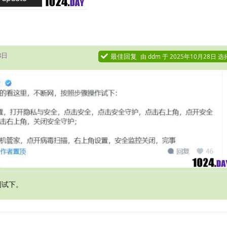
回
8日
最佳回复
由
ddm
于
2025年10月28日
选
测试下。