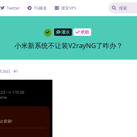
Twitter
TG频道
便宜VPS
灌水
求助
小米新系统不让装V2rayNG了咋办？
月26日
#
1