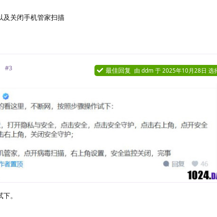
以及关闭手机管家扫描
回
#
3
最佳回复
由
ddm
于
2025年10月28日
选
试下。
回