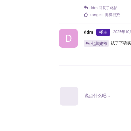
ddm
回复了此帖
kongest
觉得很赞
2025年10
ddm
楼主
D
试了下确实
七舅姥爷
说点什么吧...