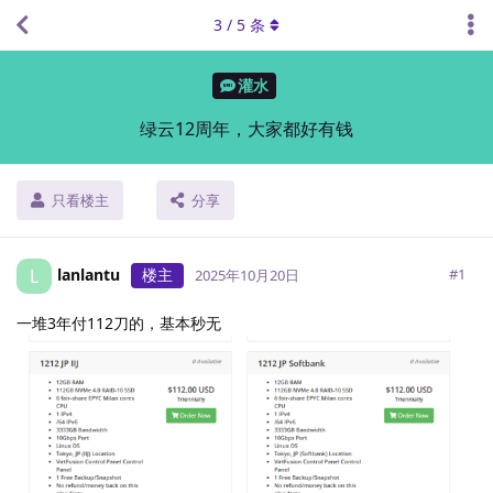
3
/
5
条
灌水
绿云12周年，大家都好有钱
只看楼主
分享
lanlantu
楼主
L
#
1
2025年10月20日
一堆3年付112刀的，基本秒无