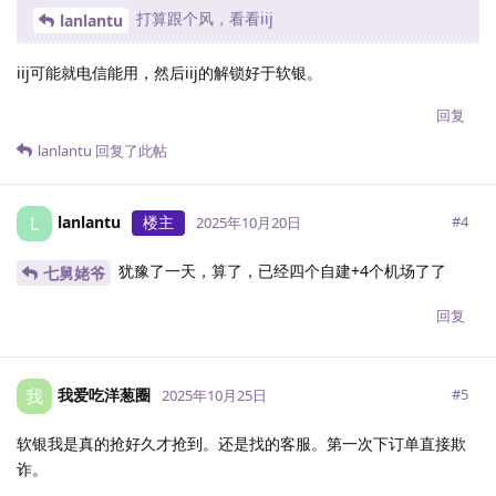
打算跟个风，看看iij
lanlantu
iij可能就电信能用，然后iij的解锁好于软银。
回复
lanlantu
回复了此帖
lanlantu
楼主
L
#
4
2025年10月20日
犹豫了一天，算了，已经四个自建+4个机场了了
七舅姥爷
回复
我爱吃洋葱圈
我
#
5
2025年10月25日
软银我是真的抢好久才抢到。还是找的客服。第一次下订单直接欺
诈。