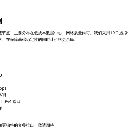
划
节点，主要分布在低成本数据中心，网络质量尚可。我们采用 LXC 虚拟
略，在保障基础稳定性的同时让价格更亲民。
B
bps
B/月
 IPv4 端口
年
和更独特的套餐推出，敬请期待！