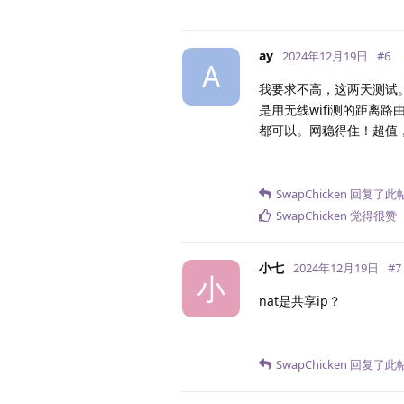
ay
2024年12月19日
#
6
A
我要求不高，这两天测试。晚
是用无线wifi测的距离
都可以。网稳得住！超值
SwapChicken
回复了此
SwapChicken
觉得很赞
小七
2024年12月19日
#
7
小
nat是共享ip？
SwapChicken
回复了此