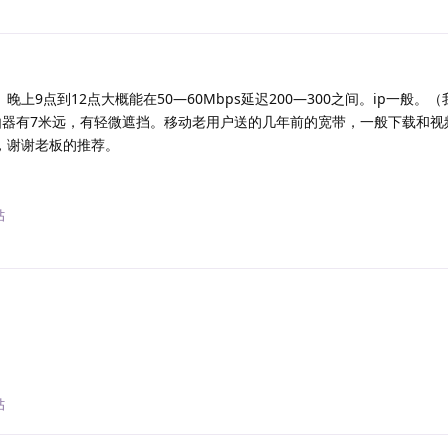
上9点到12点大概能在50—60Mbps延迟200—300之间。ip一般。（
路由器有7米远，有轻微遮挡。移动老用户送的几年前的宽带，一般下载和视
，谢谢老板的推荐。
回
帖
回
帖