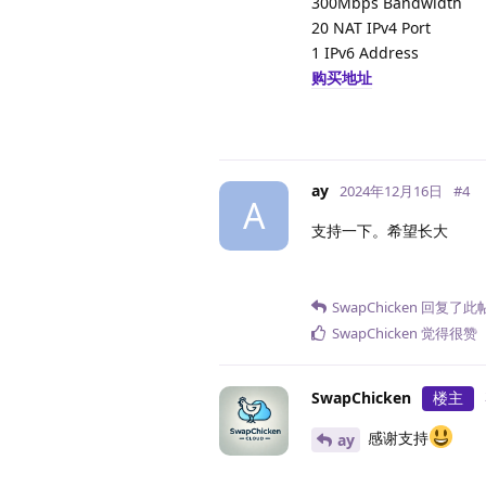
300Mbps Bandwidth
20 NAT IPv4 Port
1 IPv6 Address
购买地址
ay
2024年12月16日
#
4
A
支持一下。希望长大
SwapChicken
回复了此
SwapChicken
觉得很赞
SwapChicken
楼主
感谢支持
ay