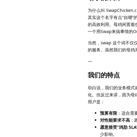
为什么叫 SwapChicken.c
其实这个名字有点“自嘲”
的高效利用。母鸡闲置着也是
一个用Swap来搞事情的O
当然，swap 这个词不
的服务。虽然我们的母鸡
—
我们的特点
坦白说，我们的业务模式就
化。但反过来讲，因为母
用户是：
预算有限
：适合需
对性能要求不高
：
愿意接受“鸡肋 SLA
少影响。