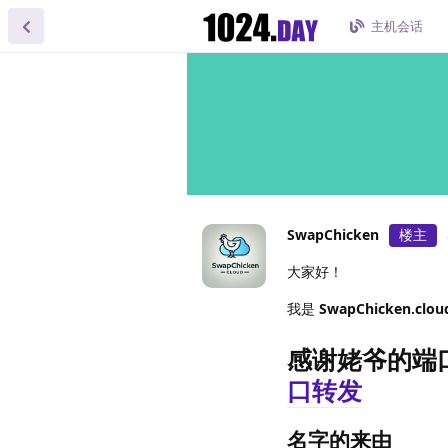
主机会话
SwapChicken
楼主
大家好！
我是
SwapChicken.clou
感谢姥爷的端
口转发
名字的来由