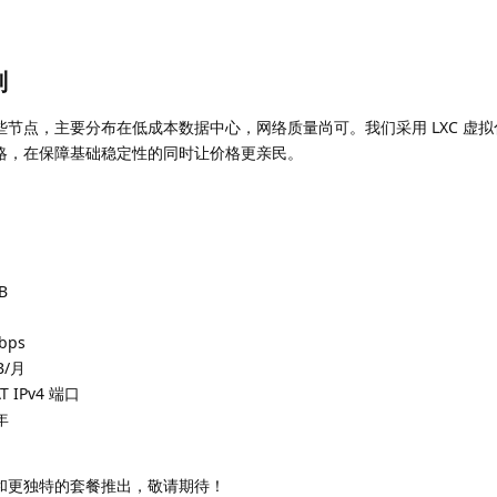
划
节点，主要分布在低成本数据中心，网络质量尚可。我们采用 LXC 虚拟
略，在保障基础稳定性的同时让价格更亲民。
B
bps
B/月
 IPv4 端口
年
和更独特的套餐推出，敬请期待！