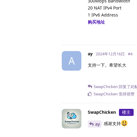
300Mbps Bandwidth
20 NAT IPv4 Port
1 IPv6 Address
购买地址
ay
2024年12月16日
#
4
A
支持一下。希望长大
SwapChicken
回复了此
SwapChicken
觉得很赞
SwapChicken
楼主
感谢支持
ay