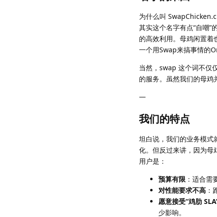
为什么叫 SwapChicken.c
其实这个名字有点“自嘲”
的高效利用。母鸡闲置着也是
一个用Swap来搞事情的O
当然，swap 这个词不
的服务。虽然我们的母鸡
—
我们的特点
坦白说，我们的业务模式就
化。但反过来讲，因为母
用户是：
预算有限
：适合需
对性能要求不高
：
愿意接受“鸡肋 SLA
少影响。