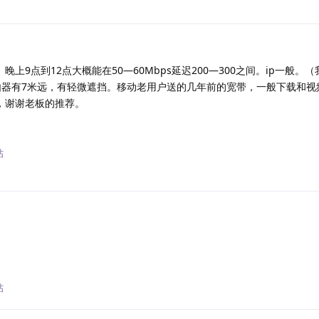
上9点到12点大概能在50—60Mbps延迟200—300之间。ip一般。（
路由器有7米远，有轻微遮挡。移动老用户送的几年前的宽带，一般下载和视
，谢谢老板的推荐。
回
帖
回
帖