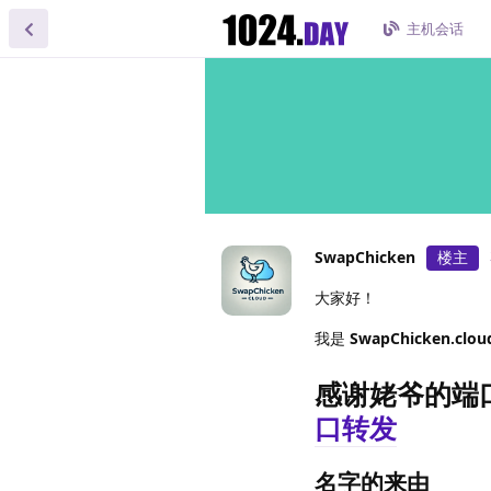
主机会话
SwapChicken
楼主
大家好！
我是
SwapChicken.clou
感谢姥爷的端
口转发
名字的来由