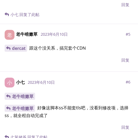
回复
小七
回复了此帖
老牛啃嫩草
老
#
5
2023年6月10日
跟这个没关系，搞完套个CDN
dercat
回复
小七
小
#
6
2023年6月10日
老牛啃嫩草
好像这脚本ss不能套tls吧，没看到修改项，选择
老牛啃嫩草
ss，就全程自动完成了
回复
七舅姥爷
回复了此帖