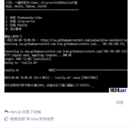
回复
dercat
回复了此帖
梗概泥橙
和
Gira
觉得很赞