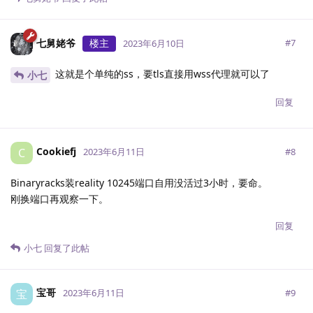
七舅姥爷
楼主
#
7
2023年6月10日
这就是个单纯的ss，要tls直接用wss代理就可以了
小七
回复
Cookiefj
C
#
8
2023年6月11日
Binaryracks装reality 10245端口自用没活过3小时，要命。
刚换端口再观察一下。
回复
小七
回复了此帖
宝哥
宝
#
9
2023年6月11日