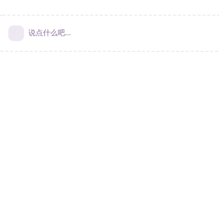
说点什么吧...
Terms & Privacy
|
Contact Us