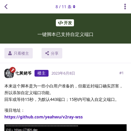
8
/
11
条
开发
一键脚本已支持自定义端口
只看楼主
分享
七舅姥爷
楼主
#
1
2023年6月8日
本来这个脚本是为一些小白用户准备的，但最近封端口确实厉害，
所以添加自定义端口功能。
回车或等待15秒，为默认443端口；15秒内可输入自定义端口。
项目地址：
https://github.com/yeahwu/v2ray-wss