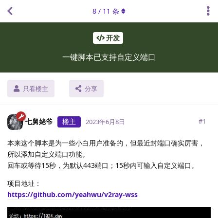
8
/
11
条
开发
一键脚本已支持自定义端口
只看楼主
分享
七舅姥爷
楼主
#
1
2023年6月8日
本来这个脚本是为一些小白用户准备的，但最近封端口确实厉害，
所以添加自定义端口功能。
回车或等待15秒，为默认443端口；15秒内可输入自定义端口。
项目地址：
https://github.com/yeahwu/v2ray-wss