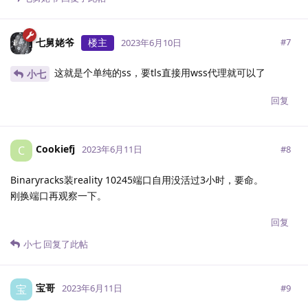
七舅姥爷
楼主
#
7
2023年6月10日
这就是个单纯的ss，要tls直接用wss代理就可以了
小七
回复
Cookiefj
C
#
8
2023年6月11日
Binaryracks装reality 10245端口自用没活过3小时，要命。
刚换端口再观察一下。
回复
小七
回复了此帖
宝哥
宝
#
9
2023年6月11日