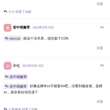
回复
小七
回复了此帖
老牛啃嫩草
老
#
5
2023年6月10日
跟这个没关系，搞完套个CDN
dercat
回复
小七
小
#
6
2023年6月10日
老牛啃嫩草
好像这脚本ss不能套tls吧，没看到修改项，选择
老牛啃嫩草
ss，就全程自动完成了
回复
七舅姥爷
回复了此帖