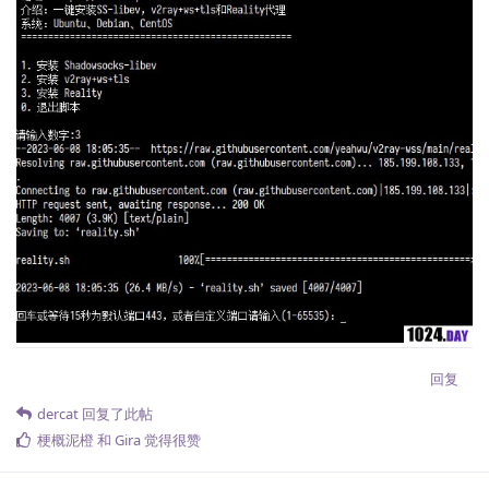
回复
dercat
回复了此帖
梗概泥橙
和
Gira
觉得很赞