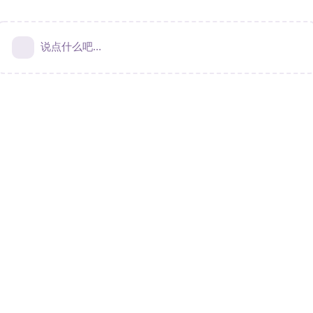
说点什么吧...
Terms & Privacy
|
Contact Us