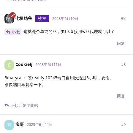
七舅姥爷
楼主
#
7
2023年6月10日
这就是个单纯的ss，要tls直接用wss代理就可以了
小七
回复
Cookiefj
C
#
8
2023年6月11日
Binaryracks装reality 10245端口自用没活过3小时，要命。
刚换端口再观察一下。
回复
小七
回复了此帖
宝哥
宝
#
9
2023年6月11日