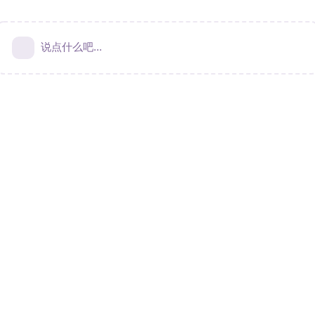
说点什么吧...
Terms & Privacy
|
Contact Us