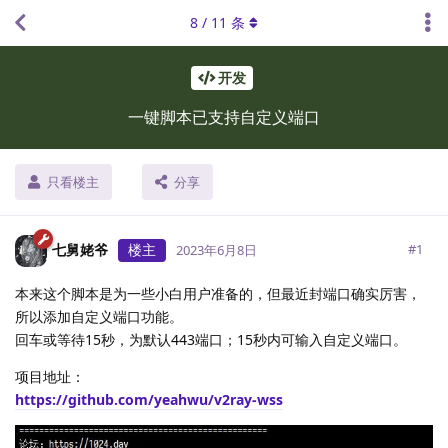
8
/
11
条
开发
一键脚本已支持自定义端口
只看楼主
分享
七舅姥爷
楼主
#
1
2023年6月8日
本来这个脚本是为一些小白用户准备的，但最近封端口确实厉害，
所以添加自定义端口功能。
回车或等待15秒，为默认443端口；15秒内可输入自定义端口。
项目地址：
https://github.com/yeahwu/v2ray-wss