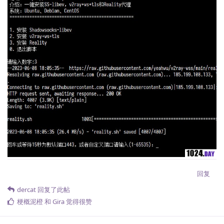
回复
dercat
回复了此帖
梗概泥橙
和
Gira
觉得很赞