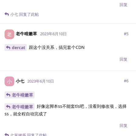
回复
小七
回复了此帖
老牛啃嫩草
老
#
5
2023年6月10日
跟这个没关系，搞完套个CDN
dercat
回复
小七
小
#
6
2023年6月10日
老牛啃嫩草
好像这脚本ss不能套tls吧，没看到修改项，选择
老牛啃嫩草
ss，就全程自动完成了
回复
七舅姥爷
回复了此帖