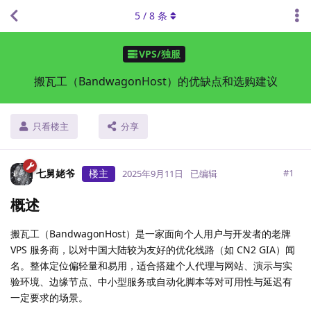
5
/
8
条
VPS/独服
搬瓦工（BandwagonHost）的优缺点和选购建议
只看楼主
分享
七舅姥爷
楼主
#
1
2025年9月11日
已编辑
概述
搬瓦工（BandwagonHost）是一家面向个人用户与开发者的老牌
VPS 服务商，以对中国大陆较为友好的优化线路（如 CN2 GIA）闻
名。整体定位偏轻量和易用，适合搭建个人代理与网站、演示与实
验环境、边缘节点、中小型服务或自动化脚本等对可用性与延迟有
一定要求的场景。