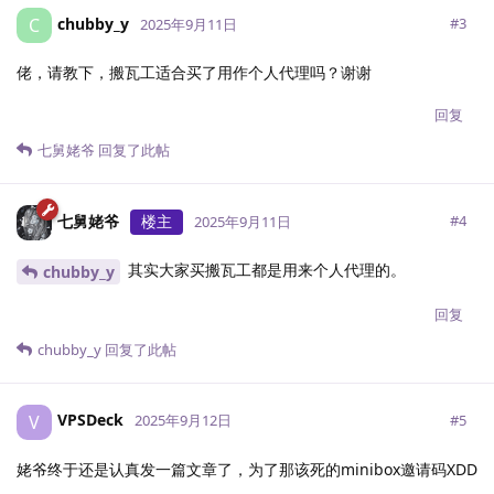
chubby_y
C
#
3
2025年9月11日
佬，请教下，搬瓦工适合买了用作个人代理吗？谢谢
回复
七舅姥爷
回复了此帖
七舅姥爷
楼主
#
4
2025年9月11日
其实大家买搬瓦工都是用来个人代理的。
chubby_y
回复
chubby_y
回复了此帖
VPSDeck
V
#
5
2025年9月12日
姥爷终于还是认真发一篇文章了，为了那该死的minibox邀请码XDD