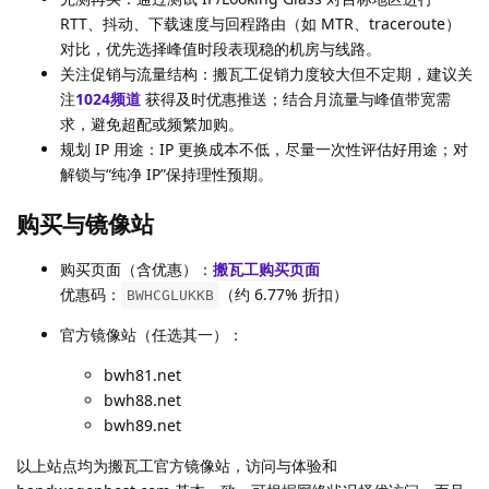
RTT、抖动、下载速度与回程路由（如 MTR、traceroute）
对比，优先选择峰值时段表现稳的机房与线路。
关注促销与流量结构：搬瓦工促销力度较大但不定期，建议关
注
1024频道
获得及时优惠推送；结合月流量与峰值带宽需
求，避免超配或频繁加购。
规划 IP 用途：IP 更换成本不低，尽量一次性评估好用途；对
解锁与“纯净 IP”保持理性预期。
购买与镜像站
购买页面（含优惠）：
搬瓦工购买页面
优惠码：
（约 6.77% 折扣）
BWHCGLUKKB
官方镜像站（任选其一）：
bwh81.net
bwh88.net
bwh89.net
以上站点均为搬瓦工官方镜像站，访问与体验和