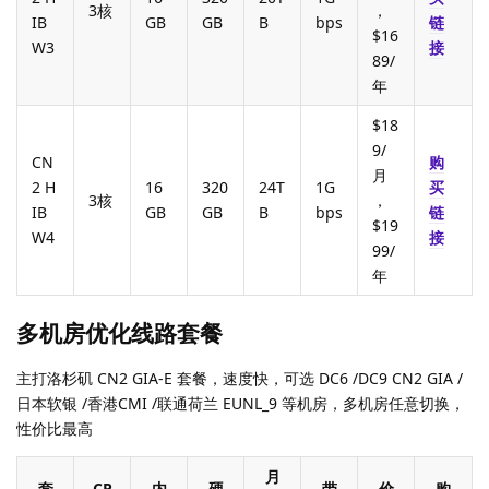
3核
，
IB
GB
GB
B
bps
链
$16
W3
接
89/
年
$18
9/
CN
购
月
2 H
16
320
24T
1G
买
3核
，
IB
GB
GB
B
bps
链
$19
W4
接
99/
年
多机房优化线路套餐
主打洛杉矶 CN2 GIA-E 套餐，速度快，可选 DC6 /DC9 CN2 GIA /
日本软银 /香港CMI /联通荷兰 EUNL_9 等机房，多机房任意切换，
性价比最高
月
套
CP
内
硬
带
价
购