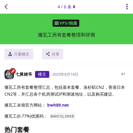
4
/
6
条
VPS/独服
搬瓦工所有套餐整理和评测
只看楼主
分享
七舅姥爷
楼主
#
1
2025年8月19日
搬瓦工所有套餐整理汇总，包括基本套餐、洛杉矶CN2，香港日本
CN2等，并汇总各个机房测试IP和测速地址，以及购买建议。
搬瓦工未墙官方网站：
bwh89.net
搬瓦工(6.77%)优惠码：
BWHCGLUKKB
热门套餐