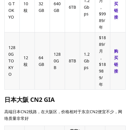
1.2
月
G T
10
32
640
买
6TB
Gb
，
OK
核
GB
GB
链
ps
$99
YO
接
89/
年
$18
89/
128
月
购
0G
128
1.2
12
64
，
买
TO
0G
8TB
Gb
核
GB
$18
链
KY
B
ps
98
接
O
9/
年
日本大阪 CN2 GIA
高端日本CN2线路，在大阪区，价格相对于东京CN2便宜不少，网
络质量非常好