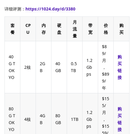
详细评测：
https://1024.day/d/3380
月
套
CP
内
硬
带
价
购
流
餐
U
存
盘
宽
格
买
量
$8
9/
40
购
1.2
月
G T
2G
40
0.5
买
2核
Gb
，
OK
B
GB
TB
链
ps
$89
YO
接
9/
年
$15
5/
80
购
1.2
月
G T
4G
80
买
4核
1TB
Gb
，
OK
B
GB
链
ps
$15
YO
接
59/