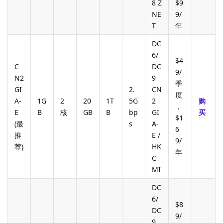
8 Z
$9
NE
9/
T
年
DC
6/
$4
C
DC
9/
N2
9
季
GI
2.
CN
度
A-
1G
2
20
1T
5G
2
购
，
E
B
核
GB
B
bp
GI
买
$1
(最
s
A-
6
推
E /
9/
荐)
HK
年
C
MI
DC
6/
$8
DC
9/
9