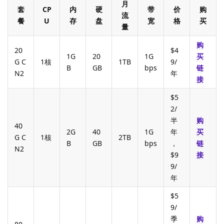
月
套
CP
内
硬
带
价
购
流
餐
U
存
盘
宽
格
买
量
购
20
$4
1G
20
1G
买
G C
1核
1TB
9/
B
GB
bps
链
N2
年
接
$5
2/
半
购
40
2G
40
1G
年
买
G C
1核
2TB
B
GB
bps
，
链
N2
$9
接
9/
年
$5
9/
季
购