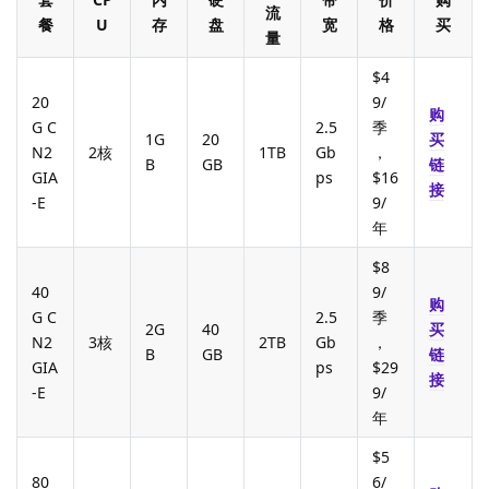
流
餐
U
存
盘
宽
格
买
量
$4
20
9/
购
G C
2.5
季
1G
20
买
N2
2核
1TB
Gb
，
B
GB
链
GIA
ps
$16
接
-E
9/
年
$8
40
9/
购
G C
2.5
季
2G
40
买
N2
3核
2TB
Gb
，
B
GB
链
GIA
ps
$29
接
-E
9/
年
$5
80
6/