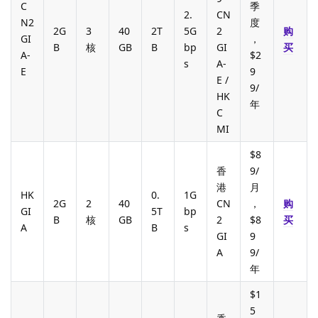
C
季
2.
CN
N2
度
2G
3
40
2T
5G
2
购
GI
，
B
核
GB
B
bp
GI
买
A-
$2
s
A-
E
9
E /
9/
HK
年
C
MI
$8
香
9/
港
月
HK
0.
1G
2G
2
40
CN
，
购
GI
5T
bp
B
核
GB
2
$8
买
A
B
s
GI
9
A
9/
年
$1
5