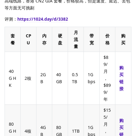
高端线路，香港 CN2 GIA 套餐，价格较高，但是速度、延迟、丢包
等方面无可挑剔
评测：
https://1024.day/d/3382
月
套
CP
内
硬
带
价
购
流
餐
U
存
盘
宽
格
买
量
$8
9/
购
40
月
2G
40
0.5
1G
买
G H
2核
，
B
GB
TB
bps
链
K
$89
接
9/
年
$15
5/
购
80
月
4G
80
1G
买
G H
4核
1TB
，
B
GB
bps
链