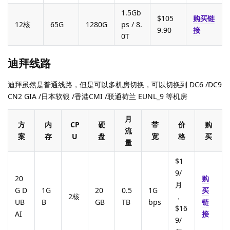
1.5Gb
$105
购买链
12核
65G
1280G
ps / 8.
9.90
接
0T
迪拜线路
迪拜虽然是普通线路，但是可以多机房切换，可以切换到 DC6 /DC9
CN2 GIA /日本软银 /香港CMI /联通荷兰 EUNL_9 等机房
月
方
内
CP
硬
带
价
购
流
案
存
U
盘
宽
格
买
量
$1
9/
20
购
月
G D
1G
20
0.5
1G
买
2核
，
UB
B
GB
TB
bps
链
$16
AI
接
9/