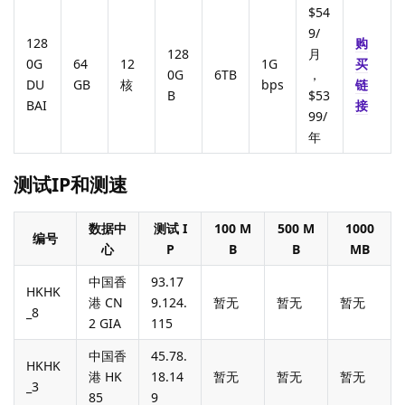
$54
9/
128
购
128
月
0G
64
12
1G
买
0G
6TB
，
DU
GB
核
bps
链
B
$53
BAI
接
99/
年
测试IP和测速
数据中
测试 I
100 M
500 M
1000
编号
心
P
B
B
MB
中国香
93.17
HKHK
港 CN
9.124.
暂无
暂无
暂无
_8
2 GIA
115
中国香
45.78.
HKHK
港 HK
18.14
暂无
暂无
暂无
_3
85
9