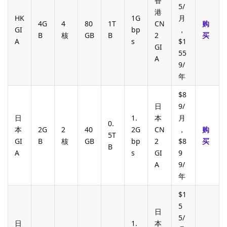
香
5/
港
HK
1G
月
4G
4
80
1T
CN
购
GI
bp
，
B
核
GB
B
2
买
A
s
$1
GI
55
A
9/
年
$8
日
9/
日
1.
本
月
0.
本
2G
2
40
2G
CN
，
购
5T
GI
B
核
GB
bp
2
$8
买
B
A
s
GI
9
A
9/
年
$1
5
日
5/
日
1.
本