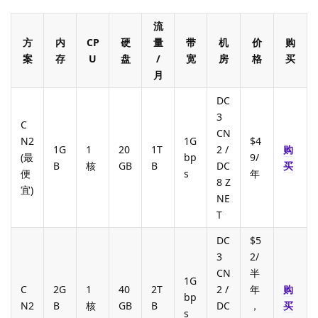
流
方
内
CP
硬
量
带
机
价
购
案
存
U
盘
/
宽
房
格
买
月
DC
3
C
CN
N2
1G
$4
1G
1
20
1T
2 /
购
(最
bp
9/
B
核
GB
B
DC
买
便
s
年
8 Z
宜)
NE
T
DC
$5
3
2/
CN
半
1G
C
2G
1
40
2T
2 /
年
购
bp
N2
B
核
GB
B
DC
，
买
s