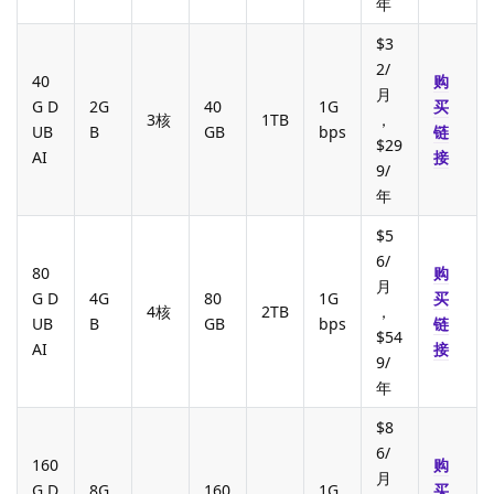
年
$3
2/
40
购
月
G D
2G
40
1G
买
3核
1TB
，
UB
B
GB
bps
链
$29
AI
接
9/
年
$5
6/
80
购
月
G D
4G
80
1G
买
4核
2TB
，
UB
B
GB
bps
链
$54
AI
接
9/
年
$8
6/
160
购
月
G D
8G
160
1G
买