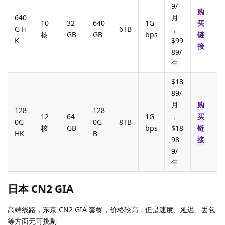
9/
购
640
月
10
32
640
1G
买
G H
6TB
，
核
GB
GB
bps
链
K
$99
接
89/
年
$18
89/
月
购
128
128
12
64
1G
，
买
0G
0G
8TB
核
GB
bps
$18
链
HK
B
98
接
9/
年
日本 CN2 GIA
高端线路，东京 CN2 GIA 套餐，价格较高，但是速度、延迟、丢包
等方面无可挑剔