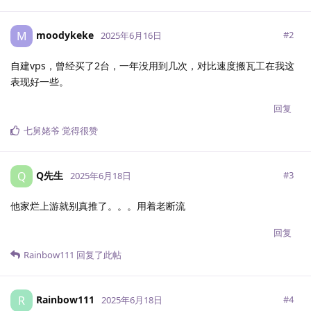
moodykeke
M
#
2
2025年6月16日
自建vps，曾经买了2台，一年没用到几次，对比速度搬瓦工在我这
表现好一些。
回复
七舅姥爷
觉得很赞
Q先生
Q
#
3
2025年6月18日
他家烂上游就别真推了。。。用着老断流
回复
Rainbow111
回复了此帖
Rainbow111
R
#
4
2025年6月18日