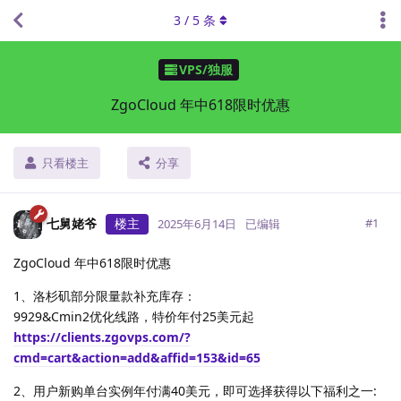
3
/
5
条
VPS/独服
ZgoCloud 年中618限时优惠
只看楼主
分享
七舅姥爷
楼主
#
1
2025年6月14日
已编辑
ZgoCloud 年中618限时优惠
1、洛杉矶部分限量款补充库存：
9929&Cmin2优化线路，特价年付25美元起
https://clients.zgovps.com/?
cmd=cart&action=add&affid=153&id=65
2、用户新购单台实例年付满40美元，即可选择获得以下福利之一: