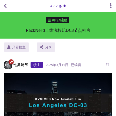
4
/
7
条
VPS/独服
RackNerd上线洛杉矶DC3节点机房
只看楼主
分享
七舅姥爷
楼主
#
1
2025年3月11日
已编辑