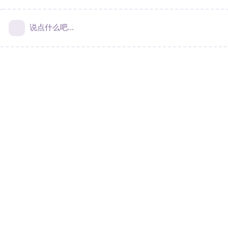
说点什么吧...
Terms & Privacy
|
Contact Us