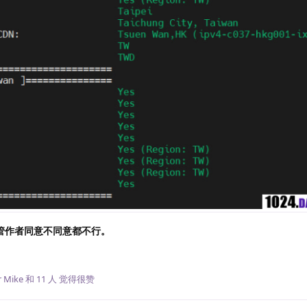
管作者同意不同意都不行。
回
 Mike
和
11
人
觉得很赞