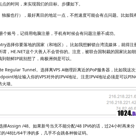
点点的时间，来实现我们的目标。步骤如下。
废话，独服也行），最好离目的地近一点，不然速度可能会有点问题。比如我
er.net注册个账号，记得用电脑注册，手机有时候会有问题注册不成功。
ountry选择你要落地的国家（和地区）。比如我想解锁台湾流媒体，就得注
谓，HE.NET这个大善人不会管你的。注意，被联合国制裁的国家比如朝
搞到朝鲜IP就别想了，南极洲倒是可以。
te Regular Tunnel。选择离VPS A物理距离近的PoP服务器，比如我这
ndpoint地址输入你的VPS对外的IPV4地址。注意IPV4地址必须是可以PIN
防火墙。
择Assign /48。如果新号当天不能分配/48 IPV6的话，过24小时再来分
E的/48比/64干净的多，几乎不会跳各种验证码。