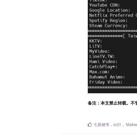
备注：本文禁止转载。不
七舅姥爷
，
io21
，
Maker