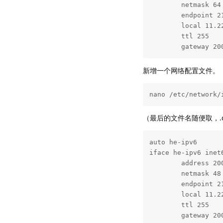
        netmask 64

        endpoint 21
        local 11.22
        ttl 255

        gateway 20
新增一个网络配置文件。
nano /etc/network/
（最后的文件名随便取，.
auto he-ipv6

iface he-ipv6 inet6
        address 
        netmask 4
        endpoint 21
        local 1
        ttl 255

        gateway 20