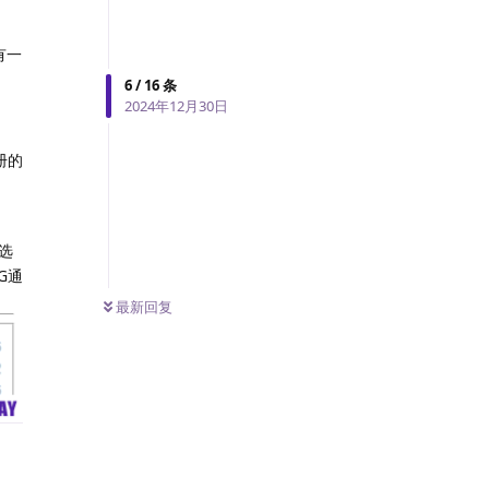
有一
6
/
16
条
2024年12月30日
册的
次选
G通
最新回复