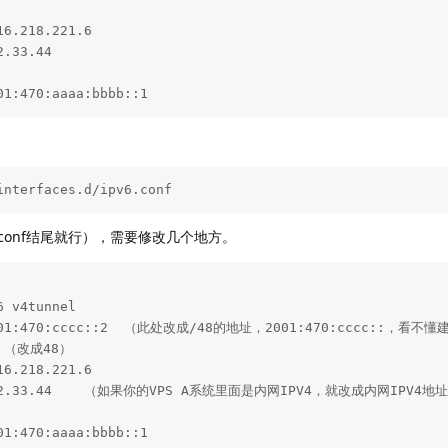
6.218.221.6

.33.44

01:470:aaaa:bbbb::1
interfaces.d/ipv6.conf 
conf结尾就行），需要修改几个地方。
 v4tunnel

2001:470:cccc::2  （此处改成/48的地址，2001:470:cccc::，看不懂
8 （改成48）

6.218.221.6

1.22.33.44    （如果你的VPS A系统里面是内网IPV4，就改成内网IPV4
01:470:aaaa:bbbb::1