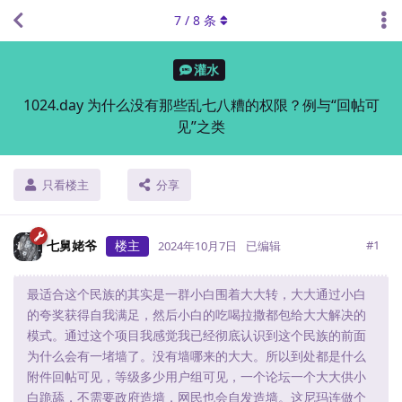
7
/
8
条
灌水
1024.day 为什么没有那些乱七八糟的权限？例与“回帖可
见”之类
只看楼主
分享
七舅姥爷
楼主
#
1
2024年10月7日
已编辑
最适合这个民族的其实是一群小白围着大大转，大大通过小白
的夸奖获得自我满足，然后小白的吃喝拉撒都包给大大解决的
模式。通过这个项目我感觉我已经彻底认识到这个民族的前面
为什么会有一堵墙了。没有墙哪来的大大。所以到处都是什么
附件回帖可见，等级多少用户组可见，一个论坛一个大大供小
白跪舔，不需要政府造墙，网民也会自发造墙。这尼玛连做个