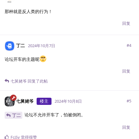
那种就是反人类的行为！
回复
丁二
#
4
2024年10月7日
论坛开车的主题呢
回复
七舅姥爷
回复了此帖
七舅姥爷
楼主
#
5
2024年10月8日
论坛不允许开车了，怕被倒闭。
丁二
回复
FcjSy
觉得很赞