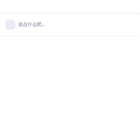
说点什么吧...
Terms & Privacy
|
Contact Us