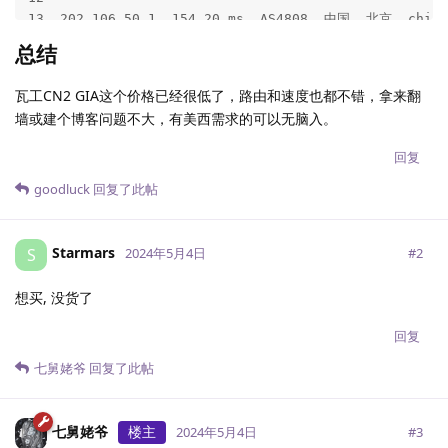
13  202.106.50.1  154.20 ms  AS4808  中国, 北京, china
总结
-----------------------------------------------------
上海联通

瓦工CN2 GIA这个价格已经很低了，路由和速度也都不错，拿来翻
traceroute to 210.22.97.1 (210.22.97.1), 30 hops max,
墙或建个博客问题不大，有美西需求的可以无脑入。
 1  10.29.0.1  17.33 ms  *  局域网

 2  10.29.255.0  128.99 ms  *  局域网

回复
 3  218.30.48.129  1.16 ms  AS4134  美国, 加利福尼亚州, 
 4  59.43.189.33  128.62 ms  *  中国, 上海, chinatelec
goodluck
回复了此帖
 5  59.43.39.237  128.03 ms  *  中国, 上海, chinatelec
 6  *

 7  219.158.38.241  133.28 ms  AS4837  中国, 上海, chi
Starmars
S
#
2
2024年5月4日
 8  *

 9  *

想买, 没货了
10  112.64.250.202  166.73 ms  AS17621  中国, 上海, ch
11  210.22.97.1  175.47 ms  AS17621  中国, 上海, china
回复
七舅姥爷
回复了此帖
-----------------------------------------------------
深圳联通

traceroute to 210.21.196.6 (210.21.196.6), 30 hops ma
七舅姥爷
楼主
#
3
2024年5月4日
 1  10.29.0.1  22.05 ms  *  局域网
