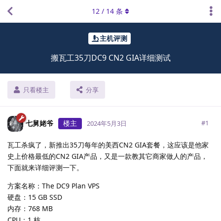
12
/
14
条
主机评测
搬瓦工35刀DC9 CN2 GIA详细测试
只看楼主
分享
七舅姥爷
楼主
#
1
2024年5月3日
瓦工杀疯了，新推出35刀每年的美西CN2 GIA套餐，这应该是他家
史上价格最低的CN2 GIA产品，又是一款教其它商家做人的产品，
下面就来详细评测一下。
方案名称：The DC9 Plan VPS
硬盘：15 GB SSD
内存：768 MB
CPU：1 核