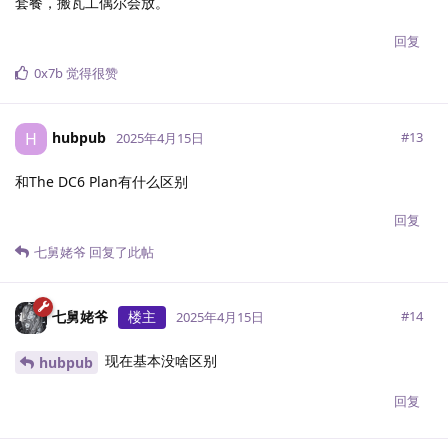
套餐，搬瓦工偶尔会放。
回复
0x7b
觉得很赞
hubpub
H
#
13
2025年4月15日
和The DC6 Plan有什么区别
回复
七舅姥爷
回复了此帖
七舅姥爷
楼主
#
14
2025年4月15日
现在基本没啥区别
hubpub
回复