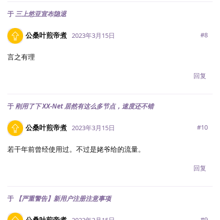
于
三上悠亚宣布隐退
公桑叶煎帝煮
#
8
2023年3月15日
言之有理
回复
于
刚用了下 XX-Net 居然有这么多节点，速度还不错
公桑叶煎帝煮
#
10
2023年3月15日
若干年前曾经使用过。不过是姥爷给的流量。
回复
于
【严重警告】新用户注册注意事项
公桑叶煎帝煮
#
9
2023年3月15日