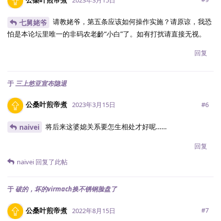
请教姥爷，第五条应该如何操作实施？请原谅，我恐
七舅姥爷
怕是本论坛里唯一的非码农老齡“小白”了。如有打扰请直接无视。
回复
于
三上悠亚宣布隐退
公桑叶煎帝煮
#
6
2023年3月15日
将后来这婆媳关系要怎生相处才好呢……
naivei
回复
naivei
回复了此帖
于
破的，坏的virmach换不锈钢脸盘了
公桑叶煎帝煮
#
7
2022年8月15日