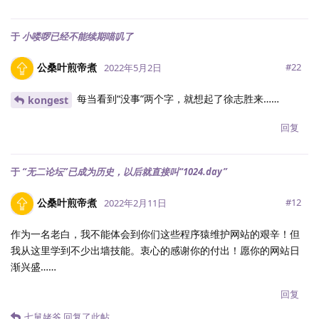
于
小喽啰已经不能续期喵叽了
公桑叶煎帝煮
#
22
2022年5月2日
每当看到“没事”两个字，就想起了徐志胜来……
kongest
回复
于
“无二论坛”已成为历史，以后就直接叫“1024.day”
公桑叶煎帝煮
#
12
2022年2月11日
作为一名老白，我不能体会到你们这些程序猿维护网站的艰辛！但
我从这里学到不少出墙技能。衷心的感谢你的付出！愿你的网站日
渐兴盛……
回复
七舅姥爷
回复了此帖