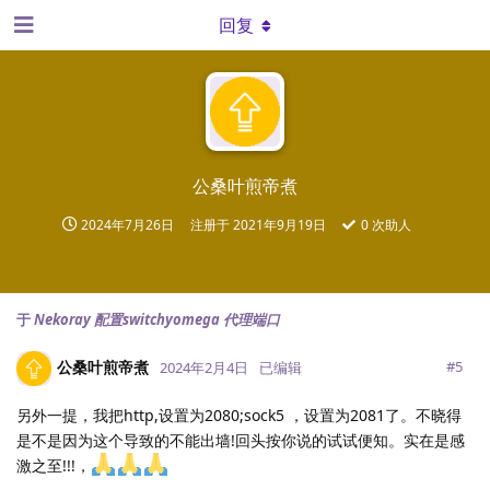
回复
公桑叶煎帝煮
2024年7月26日
注册于
2021年9月19日
0
次助人
于
Nekoray 配置switchyomega 代理端口
公桑叶煎帝煮
#
5
2024年2月4日
已编辑
另外一提，我把http,设置为2080;sock5 ，设置为2081了。不晓得
是不是因为这个导致的不能出墙!回头按你说的试试便知。实在是感
激之至!!!，