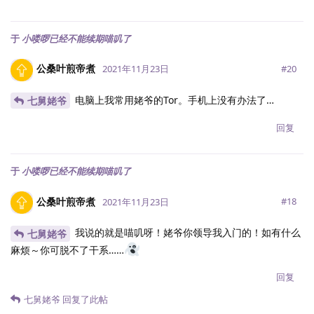
于
小喽啰已经不能续期喵叽了
公桑叶煎帝煮
#
20
2021年11月23日
电脑上我常用姥爷的Tor。手机上没有办法了…
七舅姥爷
回复
于
小喽啰已经不能续期喵叽了
公桑叶煎帝煮
#
18
2021年11月23日
我说的就是喵叽呀！姥爷你领导我入门的！如有什么
七舅姥爷
麻烦～你可脱不了干系……
回复
七舅姥爷
回复了此帖