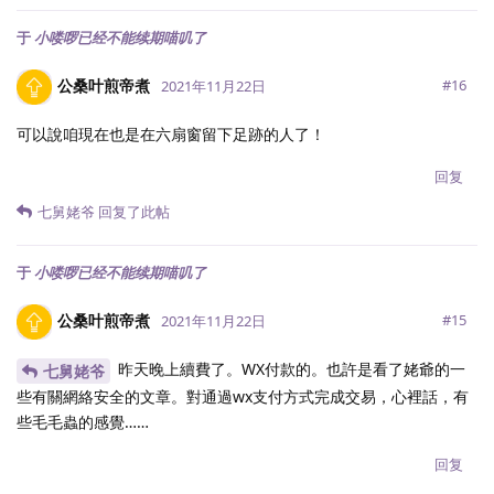
于
小喽啰已经不能续期喵叽了
公桑叶煎帝煮
#
16
2021年11月22日
可以說咱現在也是在六扇窗留下足跡的人了！
回复
七舅姥爷
回复了此帖
于
小喽啰已经不能续期喵叽了
公桑叶煎帝煮
#
15
2021年11月22日
昨天晚上續費了。WX付款的。也許是看了姥爺的一
七舅姥爷
些有關網絡安全的文章。對通過wx支付方式完成交易，心裡話，有
些毛毛蟲的感覺……
回复