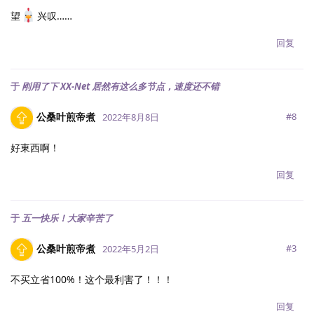
望
兴叹……
回复
于
刚用了下 XX-Net 居然有这么多节点，速度还不错
公桑叶煎帝煮
#
8
2022年8月8日
好東西啊！
回复
于
五一快乐！大家辛苦了
公桑叶煎帝煮
#
3
2022年5月2日
不买立省100%！这个最利害了！！！
回复