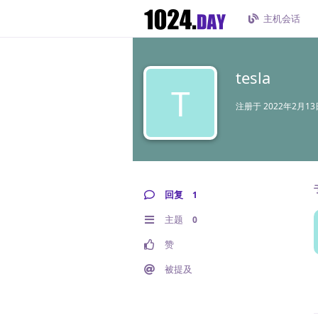
主机会话
tesla
T
注册于
2022年2月13
回复
1
主题
0
赞
被提及