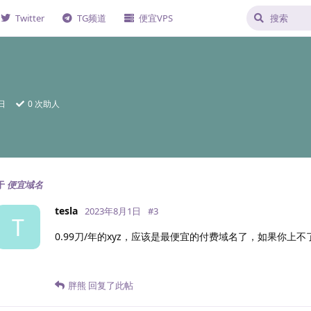
Twitter
TG频道
便宜VPS
日
0
次助人
于
便宜域名
tesla
2023年8月1日
#
3
T
0.99刀/年的xyz，应该是最便宜的付费域名了，如果你上
胖熊
回复了此帖