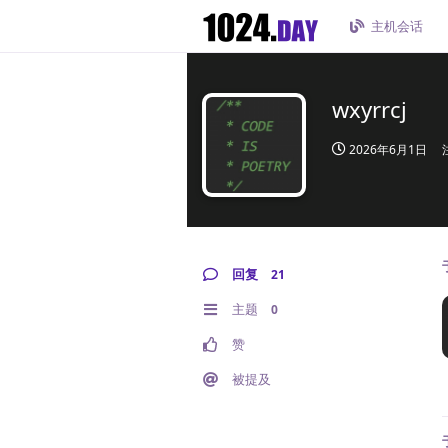
主机会话
wxyrrcj
2026年6月1日
回复
21
主题
0
赞
被提及