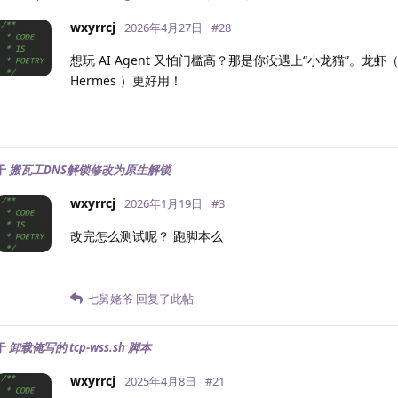
wxyrrcj
2026年4月27日
#
28
想玩 AI Agent 又怕门槛高？那是你没遇上“小龙猫”。龙虾（
Hermes ）更好用！
于
搬瓦工DNS解锁修改为原生解锁
wxyrrcj
2026年1月19日
#
3
改完怎么测试呢？ 跑脚本么
七舅姥爷
回复了此帖
于
卸载俺写的 tcp-wss.sh 脚本
wxyrrcj
2025年4月8日
#
21