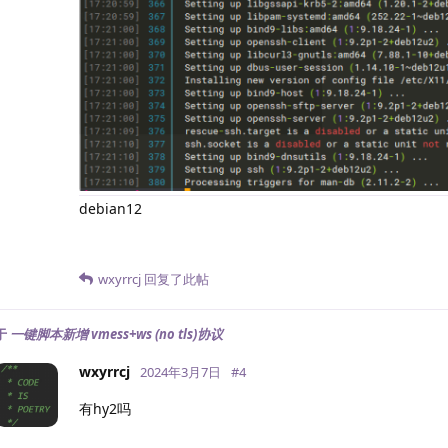
debian12
wxyrrcj
回复了此帖
于
一键脚本新增 vmess+ws (no tls)协议
wxyrrcj
2024年3月7日
#
4
有hy2吗