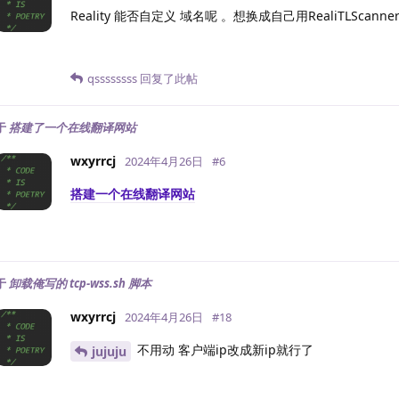
Reality 能否自定义 域名呢 。想换成自己用RealiTLScann
qssssssss
回复了此帖
于
搭建了一个在线翻译网站
wxyrrcj
2024年4月26日
#
6
搭建一个在线翻译网站
于
卸载俺写的 tcp-wss.sh 脚本
wxyrrcj
2024年4月26日
#
18
不用动 客户端ip改成新ip就行了
jujuju