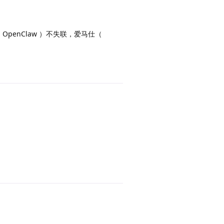
 OpenClaw ）不失联，爱马仕（
回复
回复