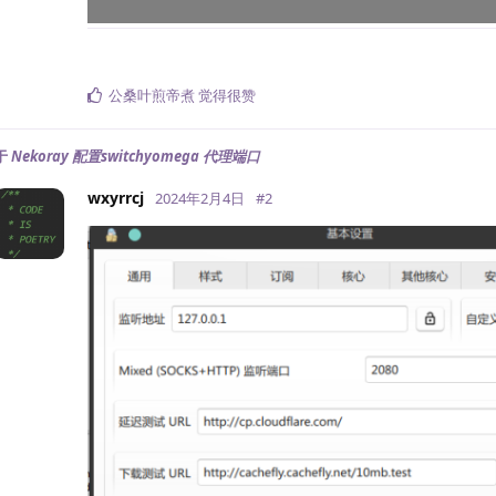
公桑叶煎帝煮
觉得很赞
于
Nekoray 配置switchyomega 代理端口
wxyrrcj
2024年2月4日
#
2