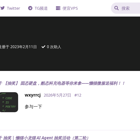
Twitter
TG频道
便宜VPS
注册于
2023年2月11日
0
次助人
于
【抽奖】 固态硬盘，酷态科充电器等你来拿——懒猫微服送福利！！
wxyrrcj
2026年5月27日
#
12
参与一下
于
抽奖 | 懒猫小龙猫 AI Agent 抽奖活动（第二轮）