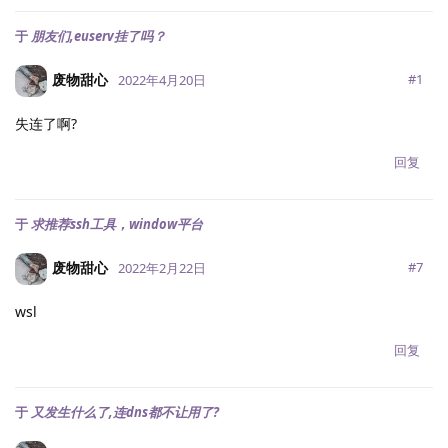
于
朋友们,euserv挂了吗？
废物甜心
#
1
2022年4月20日
失连了啊?
回复
于
求推荐ssh工具，window平台
废物甜心
#
7
2022年2月22日
wsl
回复
于
又发生什么了,连dns都不让用了?