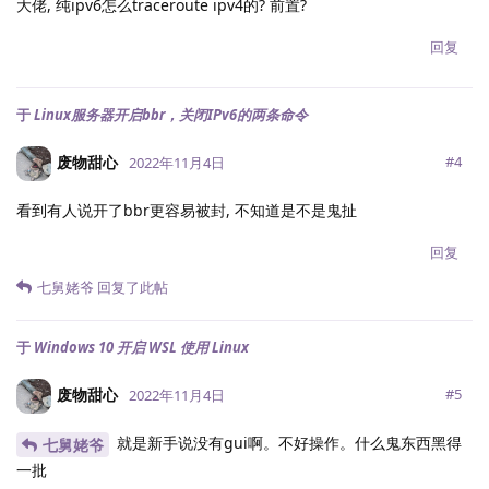
大佬, 纯ipv6怎么traceroute ipv4的? 前置?
回复
于
Linux服务器开启bbr，关闭IPv6的两条命令
废物甜心
#
4
2022年11月4日
看到有人说开了bbr更容易被封, 不知道是不是鬼扯
回复
七舅姥爷
回复了此帖
于
Windows 10 开启 WSL 使用 Linux
废物甜心
#
5
2022年11月4日
就是新手说没有gui啊。不好操作。什么鬼东西黑得
七舅姥爷
一批