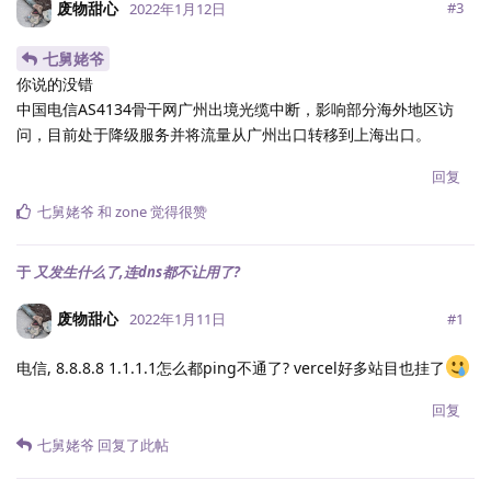
废物甜心
#
3
2022年1月12日
七舅姥爷
你说的没错
中国电信AS4134骨干网广州出境光缆中断，影响部分海外地区访
问，目前处于降级服务并将流量从广州出口转移到上海出口。
回复
七舅姥爷
和
zone
觉得很赞
于
又发生什么了,连dns都不让用了?
废物甜心
#
1
2022年1月11日
电信, 8.8.8.8 1.1.1.1怎么都ping不通了? vercel好多站目也挂了
回复
七舅姥爷
回复了此帖