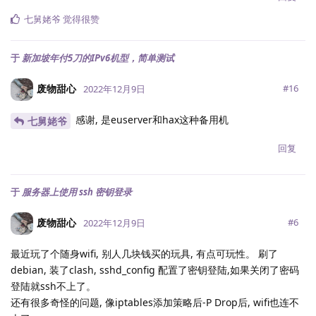
七舅姥爷
觉得很赞
于
新加坡年付5刀的IPv6机型，简单测试
废物甜心
#
16
2022年12月9日
感谢, 是euserver和hax这种备用机
七舅姥爷
回复
于
服务器上使用 ssh 密钥登录
废物甜心
#
6
2022年12月9日
最近玩了个随身wifi, 别人几块钱买的玩具, 有点可玩性。 刷了
debian, 装了clash, sshd_config 配置了密钥登陆,如果关闭了密码
登陆就ssh不上了。
还有很多奇怪的问题, 像iptables添加策略后-P Drop后, wifi也连不