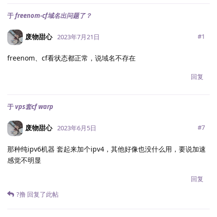
于
freenom-cf域名出问题了？
废物甜心
#
1
2023年7月21日
freenom、cf看状态都正常，说域名不存在
回复
于
vps套cf warp
废物甜心
#
7
2023年6月5日
那种纯ipv6机器 套起来加个ipv4，其他好像也没什么用，要说加速
感觉不明显
回复
?撸
回复了此帖