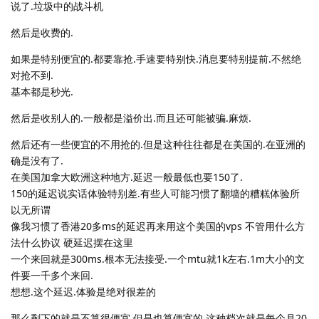
说了.垃圾中的战斗机
然后是收费的.
如果是特别便宜的.都要靠抢.手速要特别快.消息要特别提前.不然绝
对抢不到.
基本都是秒光.
然后是收别人的.一般都是溢价出.而且还可能被骗.麻烦.
然后还有一些便宜的不用抢的.但是这种往往都是在美国的.在亚洲的
确是没有了.
在美国加拿大欧洲这种地方.延迟一般最低也要150了.
150的延迟说实话体验特别差.有些人可能习惯了翻墙的糟糕体验所
以无所谓
像我习惯了香港20多ms的延迟再来用这个美国的vps 不管用什么方
法什么协议 硬延迟摆在这里
一个来回就是300ms.根本无法接受.一个mtu就1k左右.1m大小的文
件要一千多个来回.
想想.这个延迟.体验是绝对很差的
那么剩下的就是不算很便宜.但是也算便宜的.这种档次就是每个月20