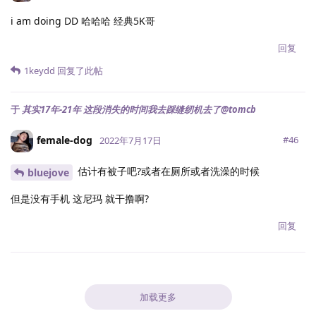
i am doing DD 哈哈哈 经典5K哥
回复
1keydd
回复了此帖
于
其实17年-21年 这段消失的时间我去踩缝纫机去了@tomcb
female-dog
#
46
2022年7月17日
估计有被子吧?或者在厕所或者洗澡的时候
bluejove
但是没有手机 这尼玛 就干撸啊?
回复
加载更多