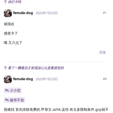
于
你们卡吗
female-dog
#
1
2022年7月23日
就现在
感觉卡了
哦 又六点了
回复
于
看了一圈最后才发现凉心云是最便宜的
female-dog
#
6
2022年7月23日
小小范
姥爷不老
很难找 首先排除免费的.甲骨文.azhk.这些.有太多限制条件.gcp就不