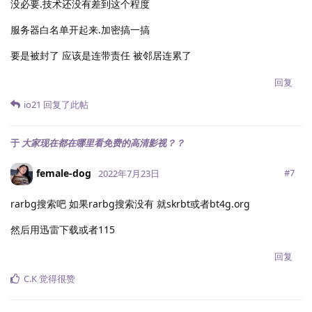
没必要.技术还没有差到这个程度
服务器白名单开起来.加密搞一搞
要是被封了 应该是连带责任 被邻居连累了
回复
io21
回复了此帖
于
大家现在都在哪里看免费的高清影视？？
female-dog
#
7
2022年7月23日
rarbg搜索吧 如果rarbg搜索没有 就skrbt或者bt4g.org
然后用迅雷下载或者115
回复
C.K
觉得很赞