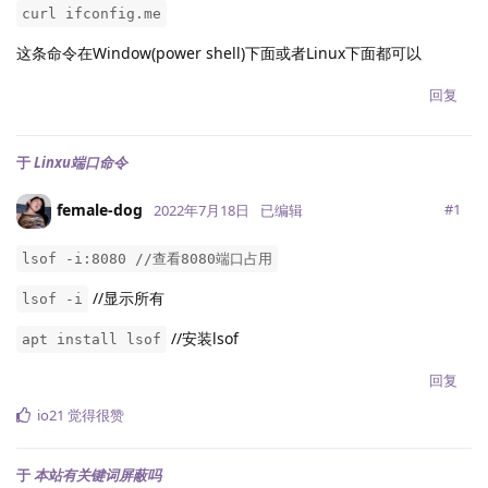
curl ifconfig.me
这条命令在Window(power shell)下面或者Linux下面都可以
回复
于
Linxu端口命令
female-dog
#
1
2022年7月18日
已编辑
lsof -i:8080 //查看8080端口占用
//显示所有
lsof -i
//安装lsof
apt install lsof
回复
io21
觉得很赞
于
本站有关键词屏蔽吗