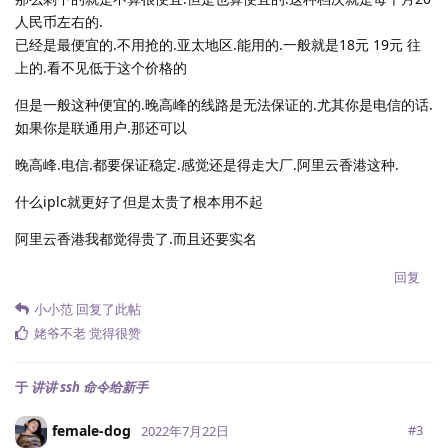
人民币左右的.
已经是最便宜的.不用抢的.亚太地区.能用的.一般就是18元 19元 往
上的.看不见低于这个价格的
但是一般这种便宜的.晚高峰的线路是无法保证的.尤其你是电信的话.
如果你是联通用户.那还可以
晚高峰.电信.都要保证稳定.感觉还是得走大厂.阿里云香港这种.
什么iplc就更好了但是太贵了根本用不起
阿里云香港我都觉得贵了.而且还要实名
回复
小小范
回复了此帖
姥爷不老
觉得很赞
于
讲讲 ssh 命令给新手
female-dog
#
3
2022年7月22日