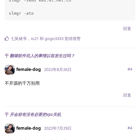
slmgr -skms kms.0t.net.cn

slmgr -ato
回复
七舅姥爷
，
io21
和
gogo3333
觉得很赞
于
翻墙软件坑人的事情以前发生过吗？
female-dog
#
4
2022年8月26日
不开源的千万别用
回复
于
开会前有没有必要把vps关机
female-dog
#
4
2022年7月29日