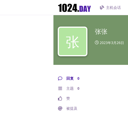
主机会话
张张
张
2023年3月26日
回复
0
主题
0
赞
被提及