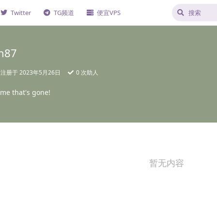
Twitter
TG频道
便宜VPS
an87
注册于
2023年5月26日
0
次助人
ime that's gone!
暂无内容