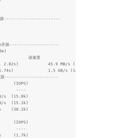
-----------------------

源--------------------

e)

---------------------

     (IOPS)

      ---- 

/s  (15.0k)

/s  (15.1k)

    (30.1k)

           

     (IOPS)

      ---- 

     (1.7k)
