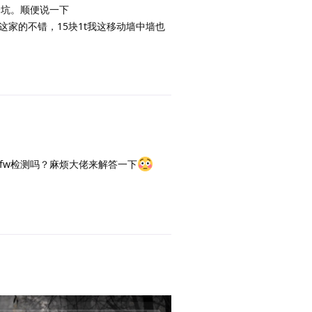
坑。顺便说一下
837-vps，这家的不错，15块1t我这移动墙中墙也
-------------------

动查询多个数据库比对



回复
stotal数据库  ③ | abuseipdb数据库 ④  | ip2location数据库   
gistry数据库  ⑧ | ipdata数据库    ⑨  | ipgeolocation数据库 
ractapi数据库 ⑬ | ipqualityscore数据库 ⑭ 

0029 (Low)⑪  威胁等级: low②  

eb Hosting/Transit⑤  hosting⑧  business⑨  hosting⑪  

iness⑪  

gfw检测吗？麻烦大佬来解答一下
回复