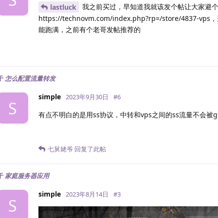
我之前买过，早知道我就该发个帖让大家避个
lastluck
 Tiktok Region:		【US】

https://technovm.com/index.php?rp=/store/4
-------------------欺诈分数以及IP质量检测--本脚本原创
能跑满，之前有个老哥发帖推荐的
数据仅作参考，不代表100%准确，如果和实际情况不一致请手
以下为各数据库编号，输出结果后将自带数据库来源对应的编号
ipinfo数据库  ① | scamalytics数据库 ②  | viru
ip-api数据库  ⑥ | ipwhois数据库     ⑦  | ipre
ipapiis数据库 ⑪ | ipapicom数据库    ⑫  | abst
于
怎么配置流量转发
欺诈分数(越低越好): 0⑤  abuse得分(越低越好): 0⑤  0.
IP类型: 

simple
2023年9月30日
#
6
  使用类型(usage_type):hosting①  Data Center/W
S
  公司类型(company_type):business①  isp⑧  bus
有点不明白的是用ss协议，中转和vps之间的ss流量不会被
  云服务提供商(cloud_provider):  Yes⑧ 

  数据中心(datacenter):  No⑥ ⑨ ⑪ 

  移动网络(mobile):  No⑥ ⑪ 

七舅姥爷
回复了此帖
  代理(proxy):  No① ② ⑥ ⑦ ⑧ ⑨ ⑪ ⑫ 

  VPN(vpn):  No① ② ⑦ ⑧ ⑪ 

  TOR(tor):  No① ② ⑦ ⑧ ⑨ ⑪ ⑫ 

于
家庭服务器应用
  TOR出口(tor_exit):  No⑧ 

  搜索引擎机器人(search_engine_robot):② 

simple
2023年8月14日
#
3
S
  匿名代理(anonymous):  No⑦ ⑧ ⑨ 

  攻击方(attacker):  No⑧ ⑨ 
