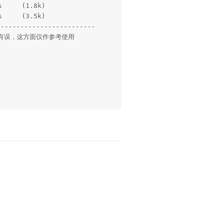
     (1.8k)

     (3.5k)

----------------------

误，这方面仅作参考使用

回复
比较，不同之处自行判断

回复
nCheck开源--------------
