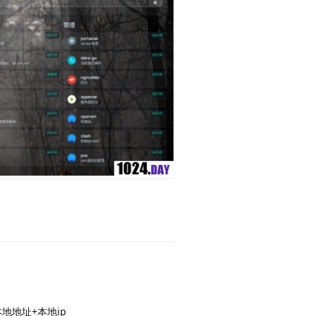
疑25 未检测64 ③

race开源-----------------

Global

     

     

     

回复
     

     

     

     

     

     

     

本地地址+本地ip