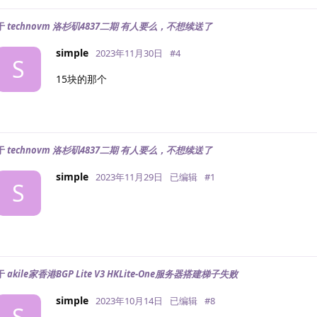
 以下为IPV4网络测试，若无IPV4网络则无输出

============[ Multination ]============

于
technovm 洛杉矶4837二期 有人要么，不想续送了
 Dazn:					Yes (Region: US)

 HotStar:				Yes (Region: US)

simple
2023年11月30日
#
4
S
 Disney+:				Yes (Region: US)

15块的那个
 Netflix:				Yes (Region: US)

 YouTube Premium:			Yes

 Amazon Prime Video:			Yes (Region: US)

 TVBAnywhere+:				Yes

 iQyi Oversea Region:			US

于
technovm 洛杉矶4837二期 有人要么，不想续送了
 Viu.com:				No

 YouTube CDN:				Mountain View

simple
2023年11月29日
已编辑
#
1
 Netflix Preferred CDN:			Los Angeles, CA  

S
 Spotify Registration:			Yes (Region: US)

 Steam Currency:			USD

 ChatGPT:				Yes

 Bing Region:				US

 Instagram Licensed Audio:		->

 Instagram Licensed Audio:		No

于
akile家香港BGP Lite V3 HKLite-One服务器搭建梯子失败
=======================================

simple
2023年10月14日
已编辑
#
8
 以下为IPV6网络测试，若无IPV6网络则无输出

S
---------------TikTok解锁--感谢lmc999的源脚本及fsc