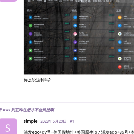
  滥用者(abuser):  No⑧ ⑨ ⑪ 

  威胁(threat):  No⑧ ⑨ 

  iCloud中继(icloud_relay):  No① ⑧ ⑨ 

  未分配IP(bogon):  No⑧ ⑨ ⑪ 

黑名单记录统计(有多少个黑名单网站有记录): 无害1 恶意0 可
Google搜索可行性：YES

端口25检测:

  本地: No

  163邮箱：No

----------------三网回程--感谢zhanghanyun/backt
国家: US 城市: Los Angeles 服务商: AS979 NetLab 
北京电信 219.141.136.12  联通4837[普通线路]      
北京联通 202.106.50.1    联通4837[普通线路]      
你是说这种吗?
北京移动 221.179.155.161 联通4837[普通线路]      
上海电信 202.96.209.133  联通4837[普通线路]      
上海联通 210.22.97.1     联通4837[普通线路]      
上海移动 211.136.112.200 联通4837[普通线路]      
于
aws 到底咋注册才不会风控啊
广州电信 58.60.188.222   联通4837[普通线路]      
广州联通 210.21.196.6    联通4837[普通线路]      
simple
2023年5月20日
#
1
广州移动 120.196.165.24  联通4837[普通线路]      
S
成都电信 61.139.2.69     联通4837[普通线路]      
浦发ego+gv号+美国假地址+美国原生ip / 浦发ego+86号+