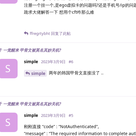
成都联通 119.6.6.6       联通4837[普通线路]      
注册一个挂一个,是ego虚拟卡的问题吗?还是手机号/ip的问题
成都移动 211.137.96.205  联通4837[普通线路]      
跪求大佬解答一下 想用个cft咋那么难
---------------------回程路由--感谢fscarmen开源及P
依次测试电信/联通/移动经过的地区及线路，核心程序来自ipip.n
广州电信 58.60.188.222

ffregrtybht
回复了此帖
9.13 ms  AS979  美国, 加利福尼亚州, 洛杉矶, acedata
0.94 ms  *  局域网

0.58 ms  *  局域网

于
一觉醒来 甲骨文被莫名其妙关机?
9.67 ms  AS10099  美国, 加利福尼亚州, 洛杉矶, chin
181.12 ms  *  中国, 香港, chinaunicom.com, 联通
simple
2023年3月9日
#
6
S
186.96 ms  AS4837  中国, 北京, chinaunicom.com
194.77 ms  AS4134  中国, 广东, 深圳, chinatelec
两年的韩国甲骨文直接没了 ..
simple
191.57 ms  AS4134  中国, 广东, 深圳, chinatelec
广州联通 210.21.196.6

38.99 ms  AS979  美国, 加利福尼亚州, 洛杉矶, acedat
0.82 ms  *  局域网

于
一觉醒来 甲骨文被莫名其妙关机?
1.12 ms  *  局域网

10.12 ms  AS10099  美国, 加利福尼亚州, 洛杉矶, chi
simple
2023年3月9日
#
5
181.57 ms  *  中国, 香港, chinaunicom.com, 联通
S
187.08 ms  AS4837  中国, 北京, chinaunicom.com
刚刚直接 “code” : “NotAuthenticated”,
170.64 ms  AS4837  中国, 北京, chinaunicom.com
“message” : “The required information to complete aut
184.28 ms  AS4837  中国, 广东, 广州, chinaunico