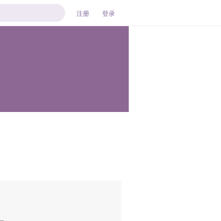
注册
登录
       

      
