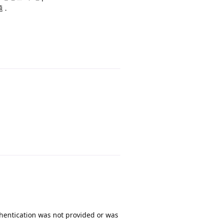
     

 .
     

R---------------------

et或nexttrace，请知悉!

回复
centers.com

aunicom.com, 联通



, 联通

om.com.cn, 电信

om.com.cn, 电信

回复
acenters.com

naunicom.com, 联通



, 联通

, 联通

hentication was not provided or was
m.com, 联通
