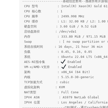
---------------------基础信息查询--感谢所有开源项目--
 CPU 型号          : Intel(R) Xeon(R) Gold 613
 CPU 核心数        : 1

 CPU 频率          : 2499.998 MHz

 CPU 缓存          : L1: 32.00 KB / L2: 1.00 M
 硬盘空间          : 3.60 GiB / 9.52 GiB

 启动盘路径        : /dev/vda1

 内存              : 333.80 MiB / 971.15 MiB

 Swap              : [ no swap partition or s
 系统在线时间      : 16 days, 21 hour 36 min

 负载              : 0.45, 0.16, 0.05

 系统              : Ubuntu 22.04 LTS (x86_64)
 AES-NI指令集      : 
 Enabled

 VM-x/AMD-V支持    : 
 Enabled

 架构              : x86_64 (64 Bit)

 内核              : 5.15.0-30-generic

 TCP加速方式       : cubic

 虚拟化架构        : KVM

 NAT类型           : Full Cone

 IPV4 ASN          : AS979 NetLab Global

 IPV4 位置         : Los Angeles / California 
----------------------CPU测试--通过sysbench测试-