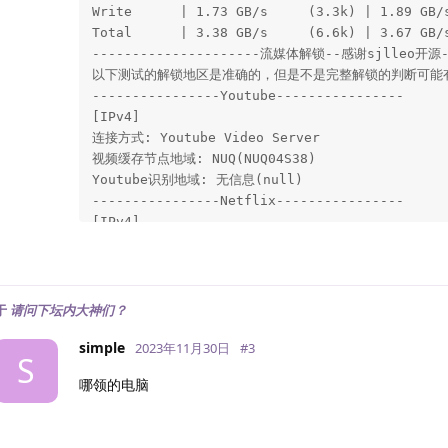
Write      | 1.73 GB/s     (3.3k) | 1.89 GB/s
Total      | 3.38 GB/s     (6.6k) | 3.67 GB/s
---------------------流媒体解锁--感谢sjlleo开源---
以下测试的解锁地区是准确的，但是不是完整解锁的判断可能有
----------------Youtube----------------

[IPv4]

连接方式: Youtube Video Server

视频缓存节点地域: NUQ(NUQ04S38)

Youtube识别地域: 无信息(null)

----------------Netflix----------------

[IPv4]

您的出口IP完整解锁Netflix，支持非自制剧的观看

NF所识别的IP地域信息：美国

[IPv6]

您的网络可能没有正常配置IPv6，或者没有IPv6网络接入

于
请问下坛内大神们？
---------------DisneyPlus---------------

simple
2023年11月30日
#
3
[IPv4]

S
当前IPv4出口解锁DisneyPlus

哪领的电脑
区域：美国区

解锁Youtube，Netflix，DisneyPlus上面和下面进行
----------------流媒体解锁--感谢RegionRestrictio