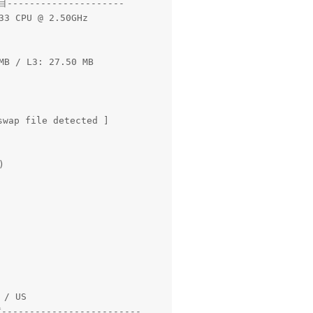
-------------------

3 CPU @ 2.50GHz

B / L3: 27.50 MB

wap file detected ]



/ US

------------------------
