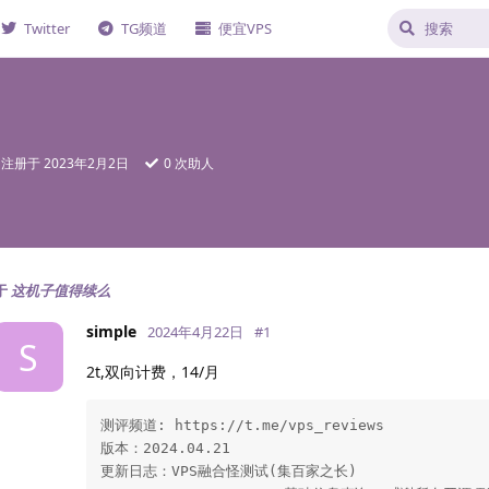
Twitter
TG频道
便宜VPS
注册于
2023年2月2日
0
次助人
于
这机子值得续么
simple
2024年4月22日
#
1
S
2t,双向计费，14/月
测评频道: https://t.me/vps_reviews             
版本：2024.04.21

更新日志：VPS融合怪测试(集百家之长)                 