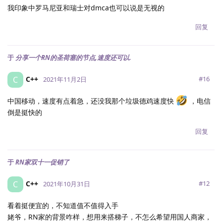
我印象中罗马尼亚和瑞士对dmca也可以说是无视的
回复
于
分享一个RN的圣荷塞的节点,速度还可以.
C++
C
#
16
2021年11月2日
中国移动，速度有点着急，还没我那个垃圾德鸡速度快
，电信
倒是挺快的
回复
于
RN家双十一促销了
C++
C
#
12
2021年10月31日
看着挺便宜的，不知道值不值得入手
姥爷，RN家的背景咋样，想用来搭梯子，不怎么希望用国人商家，