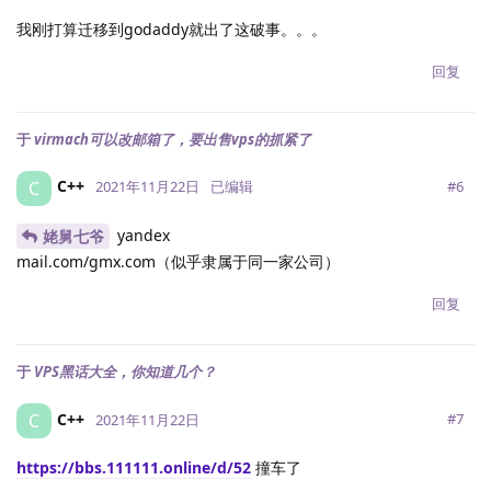
我刚打算迁移到godaddy就出了这破事。。。
回复
于
virmach可以改邮箱了，要出售vps的抓紧了
C++
C
#
6
2021年11月22日
已编辑
yandex
姥舅七爷
mail.com/gmx.com（似乎隶属于同一家公司）
回复
于
VPS黑话大全，你知道几个？
C++
C
#
7
2021年11月22日
https://bbs.111111.online/d/52
撞车了