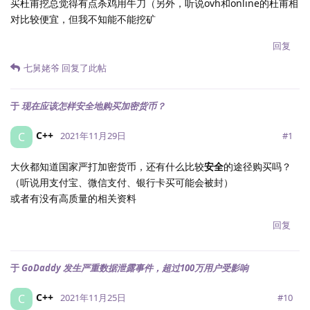
买杜甫挖总觉得有点杀鸡用牛刀（另外，听说ovh和online的杜甫相
对比较便宜，但我不知能不能挖矿
回复
七舅姥爷
回复了此帖
于
现在应该怎样安全地购买加密货币？
C++
C
#
1
2021年11月29日
大伙都知道国家严打加密货币，还有什么比较
安全
的途径购买吗？
（听说用支付宝、微信支付、银行卡买可能会被封）
或者有没有高质量的相关资料
回复
于
GoDaddy 发生严重数据泄露事件，超过100万用户受影响
C++
C
#
10
2021年11月25日