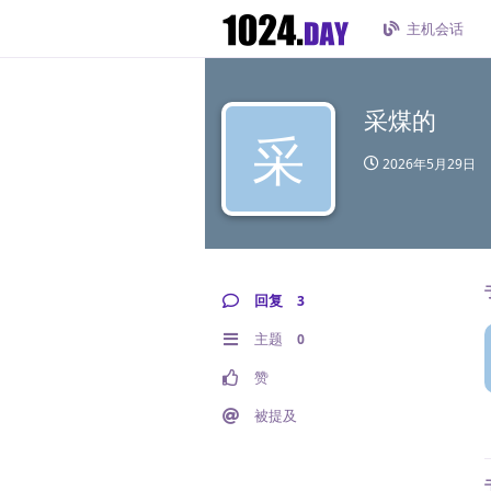
主机会话
采煤的
采
2026年5月29日
回复
3
主题
0
赞
被提及