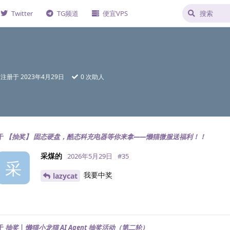
Twitter
TG频道
便宜VPS
注册于
2023年4月29日
0
次助人
于
【抽奖】 固态硬盘，酷态科充电器等你来拿——懒猫微服送福利！！
采煤的
2026年5月29日
#
35
采
我要中奖
lazycat
于
抽奖 | 懒猫小龙猫 AI Agent 抽奖活动（第二轮）