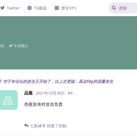
Twitter
TG频道
便宜VPS
0日
0
次助人
于
对于本论坛的攻击又开始了，比上次更猛，高达50g的流量攻击
品葱
2021年10月30日
#
4
品
伪葱宣布对攻击负责
七舅姥爷
回复了此帖