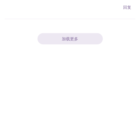
回复
加载更多