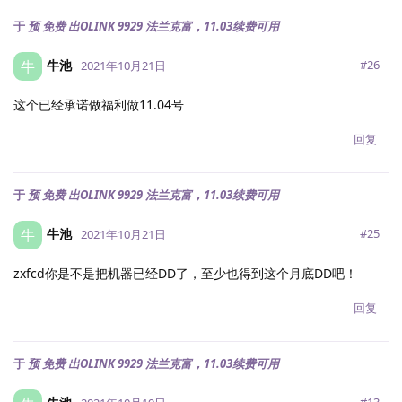
于
预 免费 出OLINK 9929 法兰克富，11.03续费可用
牛池
牛
#
26
2021年10月21日
这个已经承诺做福利做11.04号
回复
于
预 免费 出OLINK 9929 法兰克富，11.03续费可用
牛池
牛
#
25
2021年10月21日
zxfcd你是不是把机器已经DD了，至少也得到这个月底DD吧！
回复
于
预 免费 出OLINK 9929 法兰克富，11.03续费可用