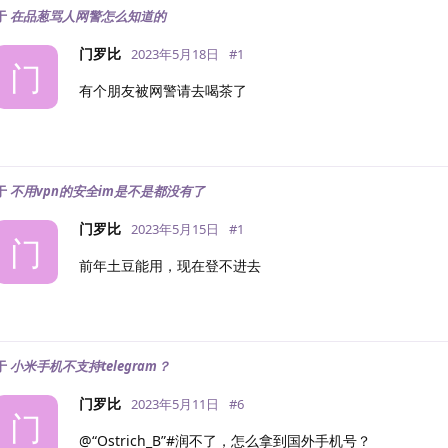
于
在品葱骂人网警怎么知道的
门罗比
2023年5月18日
#
1
门
有个朋友被网警请去喝茶了
于
不用vpn的安全im是不是都没有了
门罗比
2023年5月15日
#
1
门
前年土豆能用，现在登不进去
于
小米手机不支持telegram？
门罗比
2023年5月11日
#
6
门
@“Ostrich_B”#润不了，怎么拿到国外手机号？