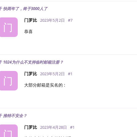
于
快两年了，终于3000人了
门罗比
2023年5月2日
#
7
门
恭喜
于
1024为什么不支持临时邮箱注册？
门罗比
2023年5月2日
#
1
门
大部分邮箱是实名的 :
于
推特不安全？
门罗比
2023年4月28日
#
1
门