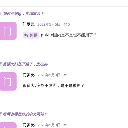
于
如何注册tg，实现富强？
门罗比
2023年5月5日
#
10
门
potato国内是不是也不能用了？
阿易
于
富强大扫荡开始了，怎么办
门罗比
2023年5月3日
#
1
门
很多大v突然不发声，是不是被抓了
于
暗网有哪些好的中文网站？
门罗比
2023年5月3日
#
1