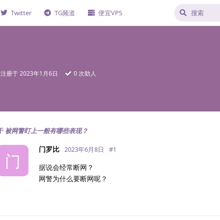
Twitter
TG频道
便宜VPS
注册于
2023年1月6日
0
次助人
于
被网警盯上一般有哪些表现？
门罗比
2023年6月8日
#
1
门
据说会经常断网？
网警为什么要断网呢？