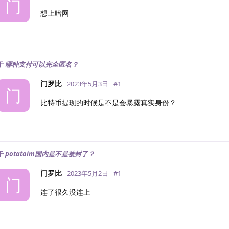
门
想上暗网
于
哪种支付可以完全匿名？
门罗比
2023年5月3日
#
1
门
比特币提现的时候是不是会暴露真实身份？
于
potatoim国内是不是被封了？
门罗比
2023年5月2日
#
1
门
连了很久没连上