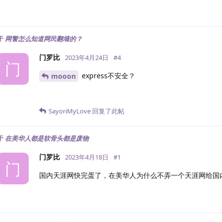
于
网警怎么知道网民翻墙的？
门罗比
2023年4月24日
#
4
门
express不安全？
mooon
SayoriMyLove
回复了此帖
于
在美华人都是软骨头都是废物
门罗比
2023年4月18日
#
1
门
国内天涯网快完蛋了，在美华人为什么不弄一个天涯网给国