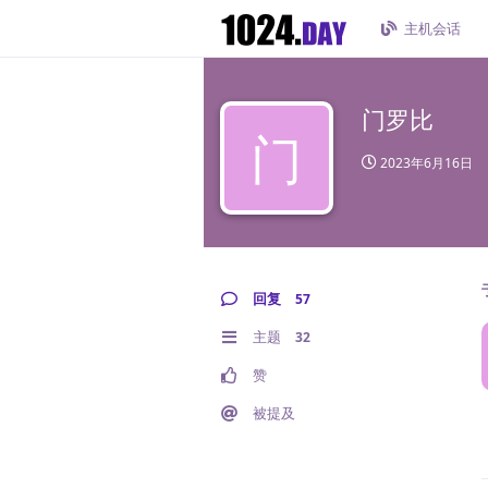
主机会话
门罗比
门
2023年6月16日
回复
57
主题
32
赞
被提及