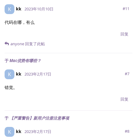
kk
K
#
11
2023年10月10日
代码在哪，有么
回复
anyone
回复了此帖
于
Mac优势有哪些？
kk
K
#
7
2023年2月17日
错觉。
回复
于
【严重警告】新用户注册注意事项
kk
K
#
8
2023年2月17日