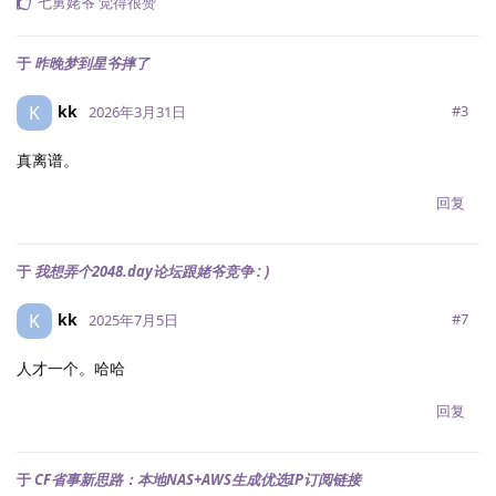
七舅姥爷
觉得很赞
于
昨晚梦到星爷摔了
kk
K
#
3
2026年3月31日
真离谱。
回复
于
我想弄个2048.day论坛跟姥爷竞争 : )
kk
K
#
7
2025年7月5日
人才一个。哈哈
回复
于
CF省事新思路：本地NAS+AWS生成优选IP订阅链接