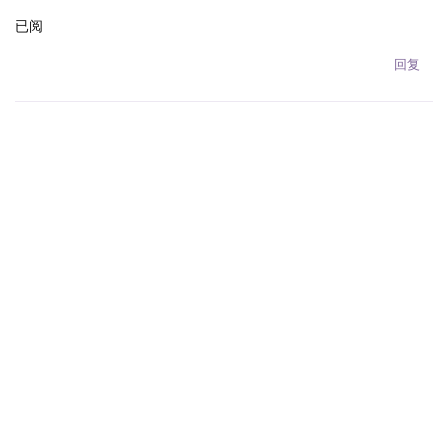
已阅
回复
Terms & Privacy
|
Contact Us