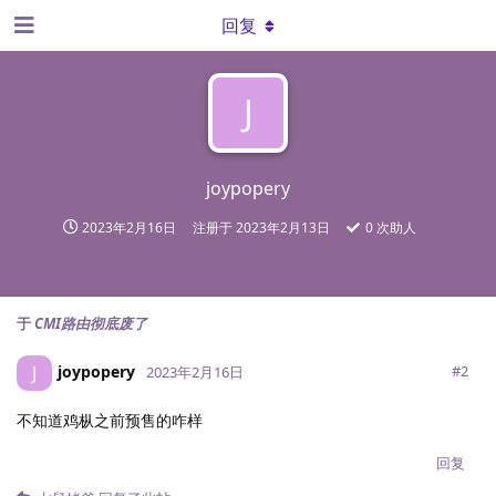
回复
J
joypopery
2023年2月16日
注册于
2023年2月13日
0
次助人
于
CMI路由彻底废了
joypopery
J
#
2
2023年2月16日
不知道鸡枞之前预售的咋样
回复