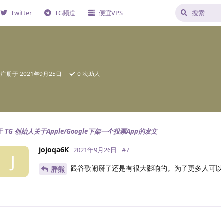
Twitter
TG频道
便宜VPS
注册于
2021年9月25日
0
次助人
于
TG 创始人关于Apple/Google下架一个投票App的发文
jojoqa6K
2021年9月26日
#
7
J
跟谷歌闹掰了还是有很大影响的。为了更多人可以
胖熊