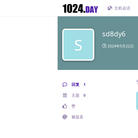
主机会话
sd8dy6
S
2024年5月22日
回复
1
主题
0
赞
被提及