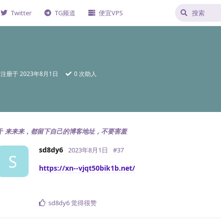
Twitter
TG频道
便宜VPS
注册于
2023年8月1日
0
次助人
于
来来来，都留下自己的博客地址，不要害羞
sd8dy6
2023年8月1日
#
37
S
https://xn--vjqt50bik1b.net/
sd8dy6
觉得很赞