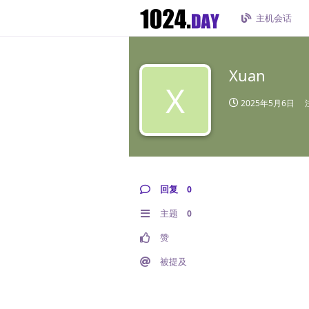
主机会话
Xuan
X
2025年5月6日
回复
0
主题
0
赞
被提及