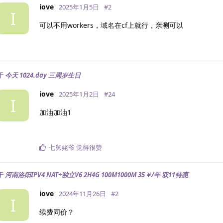
iove
2025年1月5日
#
2
I
可以不用workers，域名在cf上就行，亲测可以
于
今天 1024.day 三周岁生日
iove
2025年1月2日
#
24
I
加油加油1
七舅姥爷
觉得很赞
于
河南洛阳IPV4 NAT+独立V6 2H4G 100M1000M 35￥/年 双11特惠
iove
2024年11月26日
#
2
I
续费同价？