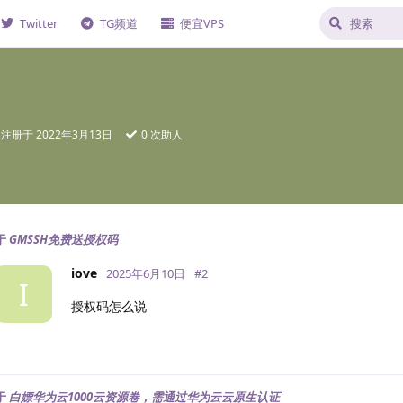
Twitter
TG频道
便宜VPS
注册于
2022年3月13日
0
次助人
于
GMSSH免费送授权码
iove
2025年6月10日
#
2
I
授权码怎么说
于
白嫖华为云1000云资源卷，需通过华为云云原生认证