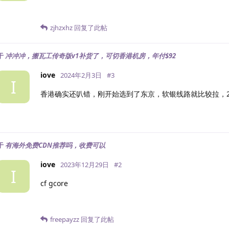
zjhzxhz
回复了此帖
于
冲冲冲，搬瓦工传奇版v1补货了，可切香港机房，年付$92
iove
2024年2月3日
#
3
I
香港确实还叭错，刚开始选到了东京，软银线路就比较拉，2
于
有海外免费CDN推荐吗，收费可以
iove
2023年12月29日
#
2
I
cf gcore
freepayzz
回复了此帖