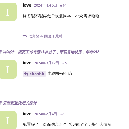
iove
2024年4月6日
#
14
I
姥爷能不能再做个恢复脚本，小众需求哈哈
七舅姥爷
回复了此帖
于
冲冲冲，搬瓦工传奇版v1补货了，可切香港机房，年付$92
iove
2024年3月12日
#
5
I
电信去程不稳
shaohb
于
安装配置俺用的探针
iove
2024年2月4日
#
8
I
配置好了，页面信息不全也没有汉字，是什么情况