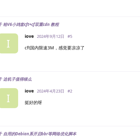
于
给V6小鸡套cft+cf双重cdn 教程
iove
2024年9月12日
#
5
I
cft国内限速3M，感觉要凉凉了
于
这机子值得续么
iove
2024年4月23日
#
2
I
挺好的呀
于
自用的Debian系开启bbr等网络优化脚本