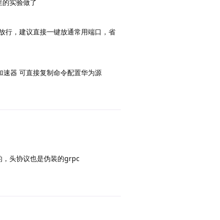
里的实验做了
组放行，建议直接一键放通常用端口，省
像加速器 可直接复制命令配置华为源
回复
的，头协议也是伪装的grpc
回复