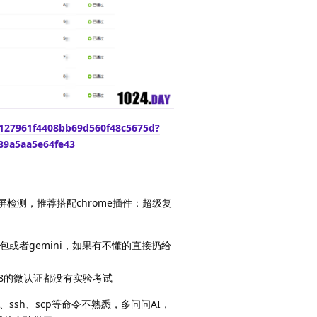
b127961f4408bb69d560f48c5675d?
89a5aa5e64fe43
屏检测，推荐搭配chrome插件：超级复
问豆包或者gemini，如果有不懂的直接扔给
8的微认证都没有实验考试
m、ssh、scp等命令不熟悉，多问问AI，