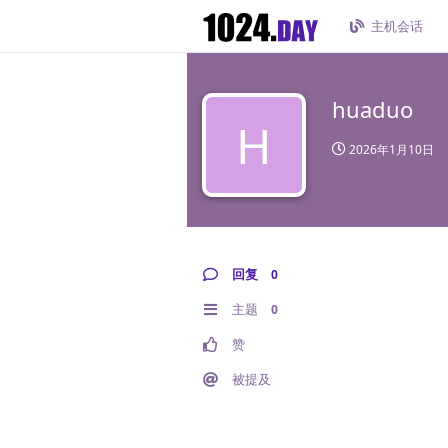
主机会话
huaduo
H
2026年1月10日
回复
0
主题
0
赞
被提及