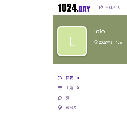
主机会话
lolo
L
2023年3月16日
回复
0
主题
0
赞
被提及