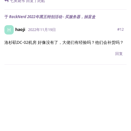
七舅姥爷
回复了此帖
于
RackNerd 2022年黑五特别活动 - 买服务器，抽盲盒
haoji
H
#
12
2022年11月19日
洛杉矶DC-02机房 好像没有了，大佬们有经验吗？他们会补货吗？
回复