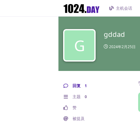
主机会话
gddad
G
2024年2月25日
回复
1
主题
0
赞
被提及