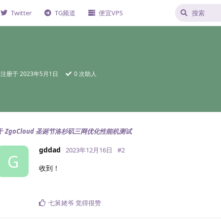
Twitter
TG频道
便宜VPS
注册于
2023年5月1日
0
次助人
于
ZgoCloud 圣诞节洛杉矶三网优化性能机测试
gddad
2023年12月16日
#
2
G
收到！
七舅姥爷
觉得很赞