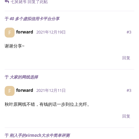
七舅姥爷
回复了此帖
于
40 多个虚拟信用卡平台分享
forward
F
#
3
2021年12月19日
谢谢分享~
回复
于
大家的网线选择
forward
F
#
3
2021年12月11日
秋叶原网线不错，有钱的话一步到位上光纤。
回复
于
刚入手的virmach大水牛简单评测