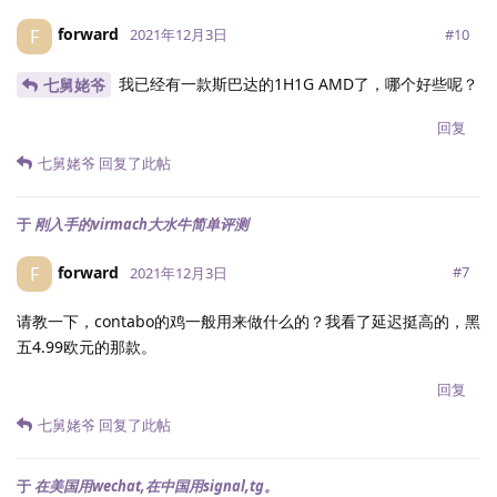
forward
F
#
10
2021年12月3日
我已经有一款斯巴达的1H1G AMD了，哪个好些呢？
七舅姥爷
回复
七舅姥爷
回复了此帖
于
刚入手的virmach大水牛简单评测
forward
F
#
7
2021年12月3日
请教一下，contabo的鸡一般用来做什么的？我看了延迟挺高的，黑
五4.99欧元的那款。
回复
七舅姥爷
回复了此帖
于
在美国用wechat,在中国用signal,tg。