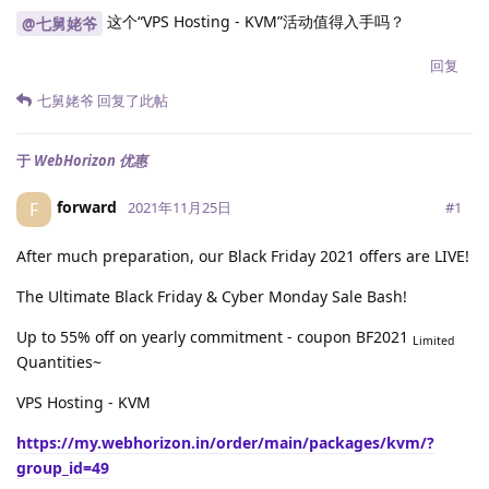
这个“VPS Hosting - KVM”活动值得入手吗？
@七舅姥爷
回复
七舅姥爷
回复了此帖
于
WebHorizon 优惠
forward
F
#
1
2021年11月25日
After much preparation, our Black Friday 2021 offers are LIVE!
The Ultimate Black Friday & Cyber Monday Sale Bash!
Up to 55% off on yearly commitment - coupon BF2021
Limited
Quantities~
VPS Hosting - KVM
https://my.webhorizon.in/order/main/packages/kvm/?
group_id=49