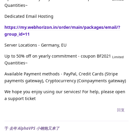
Quantities~
Dedicated Email Hosting
https://my.webhorizon.in/order/main/packages/email/?
group_id=11
Server Locations - Germany, EU
Up to 50% off on yearly commitment - coupon BF2021
Limited
Quantities~
Available Payment methods - PayPal, Credit Cards (Stripe
payments gateway), Cryptocurrency (Coinpayments gateway)
We hope you enjoy using our services! For help, please open
a support ticket
回复
于
去年 AlphaVPS 小钢炮又来了