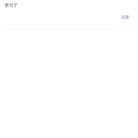
学习了
回复
Terms & Privacy
|
Contact Us