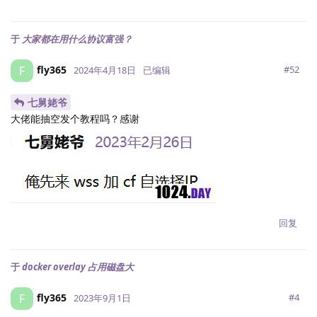
于
大家都在用什么协议富强？
fly365
F
#
52
2024年4月18日
已编辑
七舅姥爷
大佬能抽空发个教程吗？感谢
回复
于
docker overlay 占用磁盘大
fly365
F
#
4
2023年9月1日