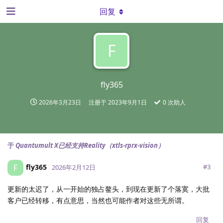
回复
F
fly365
2026年3月23日
注册于
2023年9月1日
0
次助人
于
Quantumult X已经支持Reality（xtls-rprx-vision）
fly365
F
#
3
2026年2月12日
更新的太迟了，从一开始的独占鳌头，到现在更新了个落寞，大批
客户已经转移，有点意思，当然也可能作者对这些无所谓。
回复