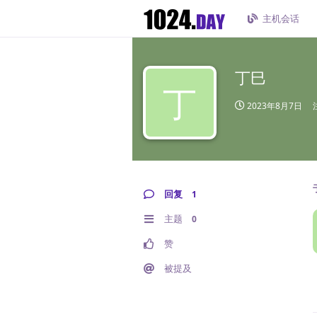
主机会话
丁巳
丁
2023年8月7日
回复
1
主题
0
赞
被提及