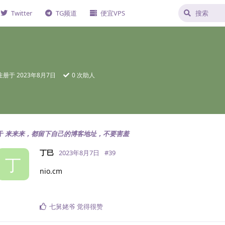
Twitter
TG频道
便宜VPS
注册于
2023年8月7日
0
次助人
于
来来来，都留下自己的博客地址，不要害羞
丁巳
2023年8月7日
#
39
丁
nio.cm
七舅姥爷
觉得很赞