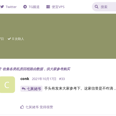
Twitter
TG频道
便宜VPS
7日
0
次助人
于
收集各类机房回程路由数据，供大家参考购买
conk
2021年10月17日
#
33
C
手头有发来大家参考下。这家信誉是不咋滴，
七舅姥爷
七舅姥爷
觉得很赞