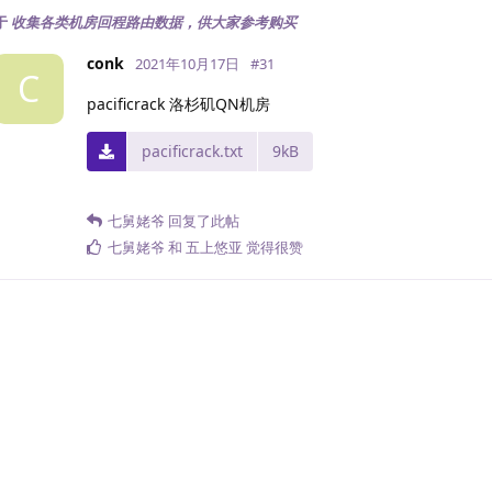
于
收集各类机房回程路由数据，供大家参考购买
conk
2021年10月17日
#
31
C
pacificrack 洛杉矶QN机房
pacificrack.txt
9kB
七舅姥爷
回复了此帖
七舅姥爷
和
五上悠亚
觉得很赞