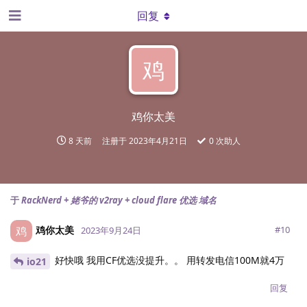
回复
鸡
鸡你太美
8 天前
注册于
2023年4月21日
0
次助人
于
RackNerd + 姥爷的 v2ray + cloud flare 优选 域名
鸡你太美
鸡
#
10
2023年9月24日
好快哦 我用CF优选没提升。。 用转发电信100M就4万
io21
回复