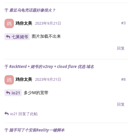
于
最近乌龟壳话题好像很火？
鸡你太美
鸡
#
3
2023年9月21日
图片加载不出来
七舅姥爷
回复
于
RackNerd + 姥爷的 v2ray + cloud flare 优选 域名
鸡你太美
鸡
#
8
2023年9月21日
多少M的宽带
io21
回复
io21
回复了此帖
于
随手写了个安装Reality一键脚本