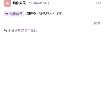
鸡你太美
鸡
#
13
2023年6月14日
纯IPV6一键代码用不了啊
七舅姥爷
回复
七舅姥爷
回复了此帖