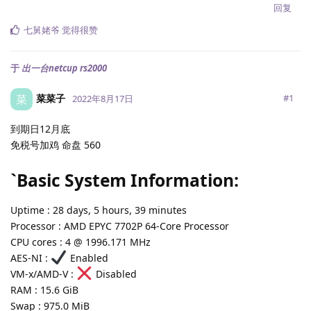
回复
七舅姥爷
觉得很赞
于
出一台netcup rs2000
菜菜子
菜
#
1
2022年8月17日
到期日12月底
免税号加鸡 命盘 560
`Basic System Information:
Uptime : 28 days, 5 hours, 39 minutes
Processor : AMD EPYC 7702P 64-Core Processor
CPU cores : 4 @ 1996.171 MHz
AES-NI :
Enabled
VM-x/AMD-V :
Disabled
RAM : 15.6 GiB
Swap : 975.0 MiB