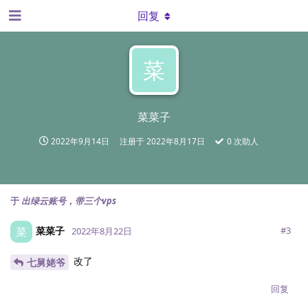
回复
菜
菜菜子
2022年9月14日
注册于
2022年8月17日
0
次助人
于
出绿云账号，带三个vps
菜菜子
菜
#
3
2022年8月22日
改了
七舅姥爷
回复