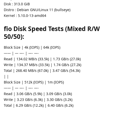
Disk : 313.0 GiB
Distro : Debian GNU/Linux 11 (bullseye)
Kernel : 5.10.0-13-amd64
fio Disk Speed Tests (Mixed R/W
50/50):
Block Size | 4k (IOPS) | 64k (IOPS)
—— | — —- | —- —-
Read | 134.02 MB/s (33.5k) | 1.73 GB/s (27.0k)
Write | 134.37 MB/s (33.5k) | 1.74 GB/s (27.2k)
Total | 268.40 MB/s (67.0k) | 3.47 GB/s (54.3k)
| |
Block Size | 512k (IOPS) | 1m (IOPS)
—— | — —- | —- —-
Read | 3.06 GB/s (5.9k) | 3.09 GB/s (3.0k)
Write | 3.23 GB/s (6.3k) | 3.30 GB/s (3.2k)
Total | 6.29 GB/s (12.2k) | 6.40 GB/s (6.2k)