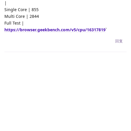
|
Single Core | 855
Multi Core | 2844
Full Test |
https://browser.geekbench.com/v5/cpu/16317819
`
回复