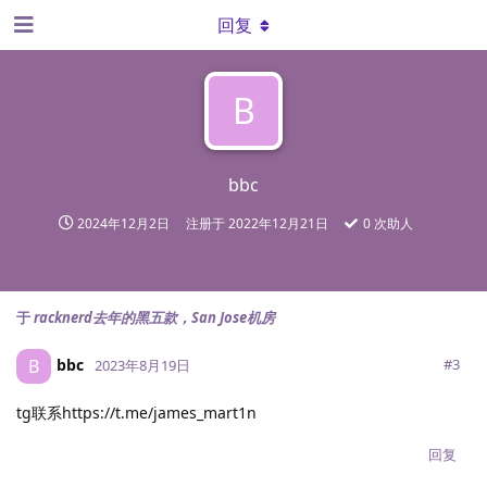
回复
B
bbc
2024年12月2日
注册于
2022年12月21日
0
次助人
于
racknerd去年的黑五款，San Jose机房
bbc
B
#
3
2023年8月19日
tg联系https://t.me/james_mart1n
回复