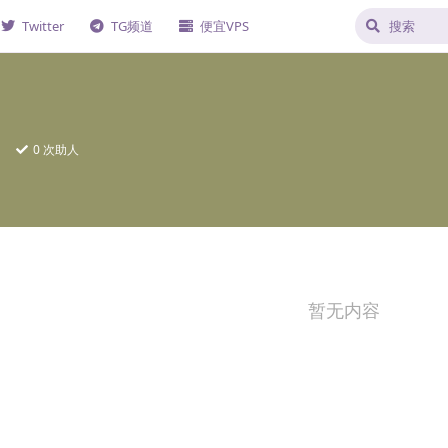
Twitter
TG频道
便宜VPS
日
0
次助人
暂无内容