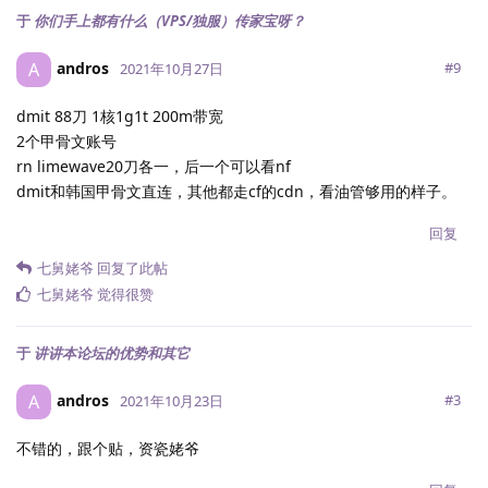
于
你们手上都有什么（VPS/独服）传家宝呀？
andros
A
#
9
2021年10月27日
dmit 88刀 1核1g1t 200m带宽
2个甲骨文账号
rn limewave20刀各一，后一个可以看nf
dmit和韩国甲骨文直连，其他都走cf的cdn，看油管够用的样子。
回复
七舅姥爷
回复了此帖
七舅姥爷
觉得很赞
于
讲讲本论坛的优势和其它
andros
A
#
3
2021年10月23日
不错的，跟个贴，资瓷姥爷