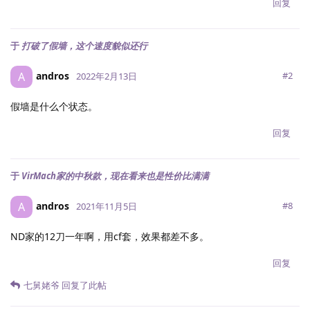
回复
于
打破了假墙，这个速度貌似还行
andros
A
#
2
2022年2月13日
假墙是什么个状态。
回复
于
VirMach家的中秋款，现在看来也是性价比满满
andros
A
#
8
2021年11月5日
ND家的12刀一年啊，用cf套，效果都差不多。
回复
七舅姥爷
回复了此帖