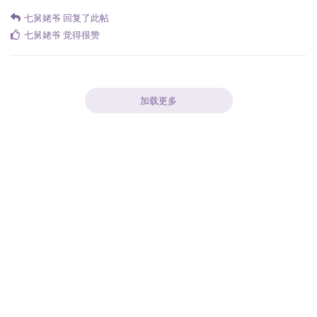
七舅姥爷
回复了此帖
七舅姥爷
觉得很赞
加载更多