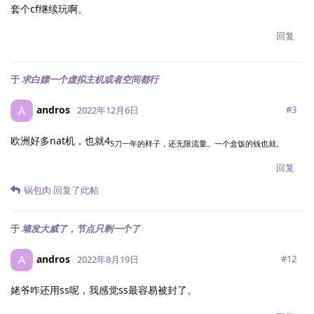
套个cf继续玩啊。
回复
于
求白嫖一个虚拟主机或者空间都行
andros
A
#
3
2022年12月6日
欧洲好多nat机，也就4
5刀一年的样子，还无限流量。一个盒饭的钱也就。
回复
锅包肉
回复了此帖
于
墙发大威了，节点只剩一个了
andros
A
#
12
2022年8月19日
姥爷咋还用ss呢，我感觉ss最容易被封了。