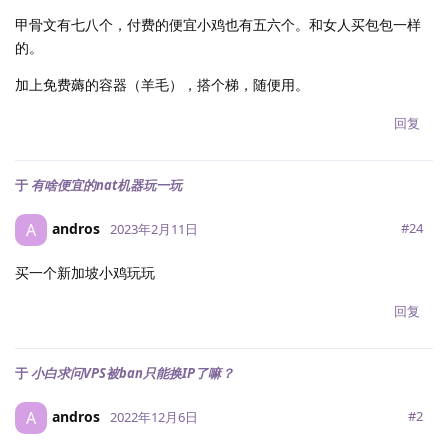
甲骨文有七八个，付费的便宜小鸡也有五六个。和女人买包包一样
的。
加上免费薅的容器（羊毛），搭个梯，随便用。
回复
于
有啥便宜的nat机器玩一玩
andros
A
#
24
2023年2月11日
买一个新加坡小鸡玩玩
回复
于
小白求问VPS被ban只能换IP了嘛？
andros
A
#
2
2022年12月6日