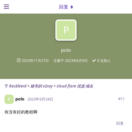
回复
P
polo
2023年11月27日
注册于
2023年6月9日
0
次助人
于
RackNerd + 姥爷的 v2ray + cloud flare 优选 域名
polo
P
#
11
2023年9月24日
有没有好的教程啊
回复