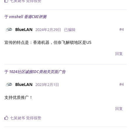
七舅姥爷
觉得很赞
于
vmshell 香港CMI评测
BlueLAN
#
4
2024年2月29日
已编辑
宣传的特点是：香港机器，但奈飞解锁地区是US
回复
于
1024社区诚接IDC类相关页面广告
BlueLAN
#
4
2023年2月1日
支持优质推广！
回复
七舅姥爷
觉得很赞