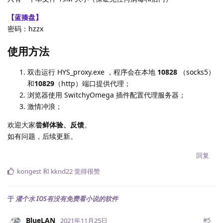
【蓝揍盘】
密码：hzzx
使用方法
双击运行 HYS_proxy.exe ，程序会在本地
10828
（socks5）
和
10829
（http）端口提供代理；
浏览器使用 SwitchyOmega 插件配置代理服务器；
激情冲浪；
欢迎大家
尝鲜体验、反馈
。
如有问题，后续更新。
回复
kongest
和
kknd22
觉得很赞
于
灌个水 IOS有没有免费看小说的软件
BlueLAN
#
5
2021年11月25日