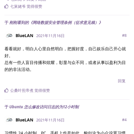
七舅姥爷
觉得很赞
于
刚刚看到的《网络数据安全管理条例（征求意见稿）》
BlueLAN
#
8
2021年11月16日
看看就好，明白人心里自然明白，把握好度，自己娱乐自己开心就
好。
总有一些人盲目传播和炫耀，彰显与众不同，或者从事以盈利为目
的的非法活动。
回复
公桑叶煎帝煮
觉得很赞
于
Ubuntu 怎么修改访问日志的为12小时制
BlueLAN
#
4
2021年11月16日
习惯性 24 小时制，PC、手机上也是如此，貌似沦为小众设置习惯