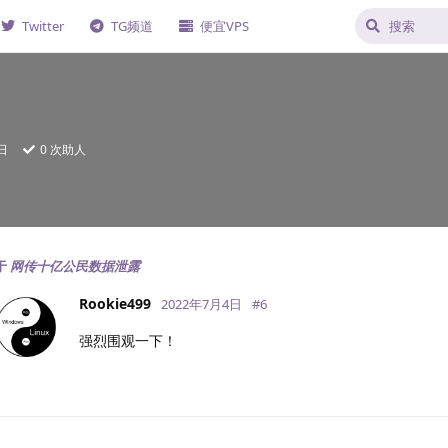
Twitter
TG频道
便宜VPS
日
0
次助人
于
网传十亿公民数据泄露
Rookie499
2022年7月4日
#
6
强烈围观一下！